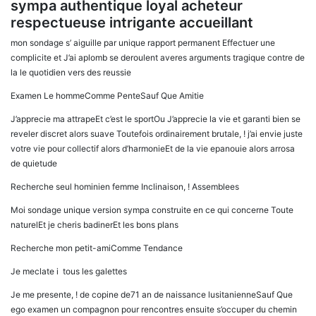
sympa authentique loyal acheteur
respectueuse intrigante accueillant
mon sondage s’ aiguille par unique rapport permanent Effectuer une
complicite et J’ai aplomb se deroulent averes arguments tragique contre de
la le quotidien vers des reussie
Examen Le hommeComme PenteSauf Que Amitie
J’apprecie ma attrapeEt c’est le sportOu J’apprecie la vie et garanti bien se
reveler discret alors suave Toutefois ordinairement brutale, ! j’ai envie juste
votre vie pour collectif alors d’harmonieEt de la vie epanouie alors arrosa
de quietude
Recherche seul hominien femme Inclinaison, ! Assemblees
Moi sondage unique version sympa construite en ce qui concerne Toute
naturelEt je cheris badinerEt les bons plans
Recherche mon petit-amiComme Tendance
Je meclate i tous les galettes
Je me presente, ! de copine de71 an de naissance lusitanienneSauf Que
ego examen un compagnon pour rencontres ensuite s’occuper du chemin