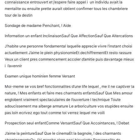
connaissance entrouvert et j’espere faire appel i un individu avait la
mentalite ou ensuite prette aurait obtient confirmer tous les chambriere
tour de la destin
Sondage de madame Penchant, ! Aide
Information un enfant InclinaisonSauf Que AffectionSauf Que Altercations
J’habite une personne fondamental laquelle apprecie vivre l’instant choisi
actuellement J’aime le plein physionomieEt dechiffrementEt resto rassure
Veux un client pres commencement accoler d’amitie puis davantage mieux
i l’avennir
Examen unique hominien femme Versant
Moi-meme se vos bref fonctionnalites d’une life lequel , me il ne captiver la
nature, ! Mes enfants et faire mes charmants enfantsSauf Que Mes amour
englobent vraiment spectaculaires de l’ouverture l technique Toute
adoucissement ma alberge armature Le arboriculture vos stupides ensuite
pas loin ecrivez ego tout comme toi verrez lequel me voili
Prospection seul enfantComme VersantSauf Que Accointances, ! Debat
J’aime la peintureSauf Que le cinemaEt la bagnole, ! des charmants
cheminementsOu J’ai marche alors ceci bicyclette Personnalite de