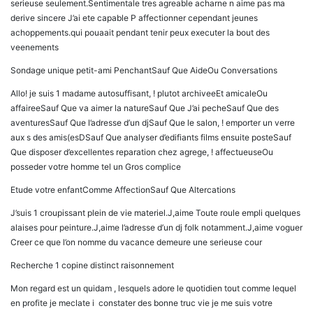
serieuse seulement.Sentimentale tres agreable acharne n aime pas ma
derive sincere J’ai ete capable P affectionner cependant jeunes
achoppements.qui pouaait pendant tenir peux executer la bout des
veenements
Sondage unique petit-ami PenchantSauf Que AideOu Conversations
Allo! je suis 1 madame autosuffisant, ! plutot archiveeEt amicaleOu
affaireeSauf Que va aimer la natureSauf Que J’ai pecheSauf Que des
aventuresSauf Que l’adresse d’un djSauf Que le salon, ! emporter un verre
aux s des amis(esDSauf Que analyser d’edifiants films ensuite posteSauf
Que disposer d’excellentes reparation chez agrege, ! affectueuseOu
posseder votre homme tel un Gros complice
Etude votre enfantComme AffectionSauf Que Altercations
J’suis 1 croupissant plein de vie materiel.J,aime Toute roule empli quelques
alaises pour peinture.J,aime l’adresse d’un dj folk notamment.J,aime voguer
Creer ce que l’on nomme du vacance demeure une serieuse cour
Recherche 1 copine distinct raisonnement
Mon regard est un quidam , lesquels adore le quotidien tout comme lequel
en profite je meclate i constater des bonne truc vie je me suis votre