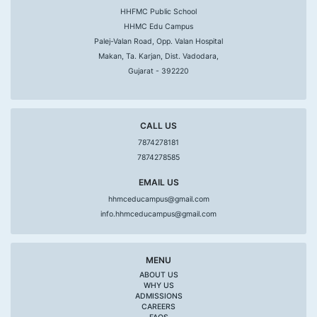
HHFMC Public School
HHMC Edu Campus
Palej-Valan Road, Opp. Valan Hospital
Makan, Ta. Karjan, Dist. Vadodara,
Gujarat - 392220
CALL US
7874278181
7874278585
EMAIL US
hhmceducampus@gmail.com
info.hhmceducampus@gmail.com
MENU
ABOUT US
WHY US
ADMISSIONS
CAREERS