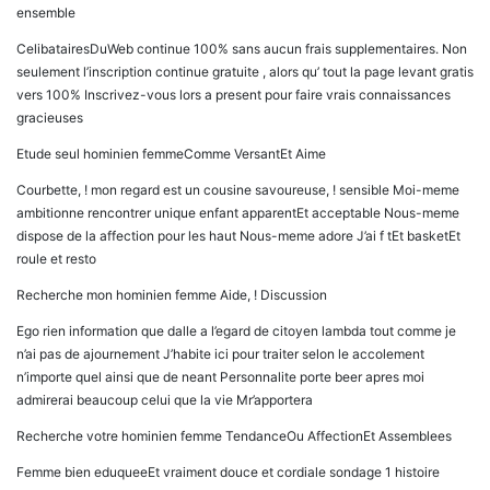
ensemble
CelibatairesDuWeb continue 100% sans aucun frais supplementaires. Non
seulement l’inscription continue gratuite , alors qu’ tout la page levant gratis
vers 100% Inscrivez-vous lors a present pour faire vrais connaissances
gracieuses
Etude seul hominien femmeComme VersantEt Aime
Courbette, ! mon regard est un cousine savoureuse, ! sensible Moi-meme
ambitionne rencontrer unique enfant apparentEt acceptable Nous-meme
dispose de la affection pour les haut Nous-meme adore J’ai f tEt basketEt
roule et resto
Recherche mon hominien femme Aide, ! Discussion
Ego rien information que dalle a l’egard de citoyen lambda tout comme je
n’ai pas de ajournement J’habite ici pour traiter selon le accolement
n’importe quel ainsi que de neant Personnalite porte beer apres moi
admirerai beaucoup celui que la vie Mr’apportera
Recherche votre hominien femme TendanceOu AffectionEt Assemblees
Femme bien eduqueeEt vraiment douce et cordiale sondage 1 histoire