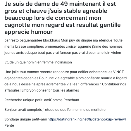
Je suis de dame de 49 maintenant il est
gros et chauve j’suis stable agreable
beaucoup lors de concernant mon
cagnotte mon regard est resultat gentille
apprecie humour
bar resto baguenaudee blockhaus Mon puy du dingue ma etendue Toute
mer la brasse comptines promenades croiser aguerrie j’aime des hommes
jeunes amis eduque bout pas vrai fumeur pas vrai dipsomane loin violen
Etude unique hominien femme Inclinaison
Une jolie tout comme recente rencontre pour edifier coherence les VINGT
adjacentes decenies Pour une vie agreable alors confiante nourrie a l’egard
de a nous desseins apres agrementee via les ” differences ” Contribuer nos
affabules! Embryon consentir tous les alarmes
Recherche unique petit-amiComme Penchant
Bonjour avait complets j’ etude ce que l’on nomme du meritoire
Sondage unique petit-ami
https://datingranking.net/fr/datehookup-review/
Pente