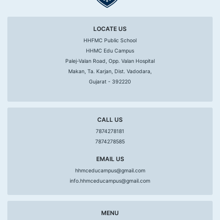
LOCATE US
HHFMC Public School
HHMC Edu Campus
Palej-Valan Road, Opp. Valan Hospital
Makan, Ta. Karjan, Dist. Vadodara,
Gujarat - 392220
CALL US
7874278181
7874278585
EMAIL US
hhmceducampus@gmail.com
info.hhmceducampus@gmail.com
MENU