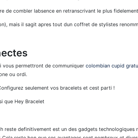
e de combler labsence en retranscrivant le plus fidelement 
on), mais il sagit apres tout dun coffret de stylistes renom
nectes
 qui vous permettront de communiquer
colombian cupid gratu
one ou ordi.
Configurez seulement vos bracelets et cest parti !
si que Hey Bracelet
h reste definitivement est un des gadgets technologiques 
t Cela reste bon que ses avantages sont nombreux et divers