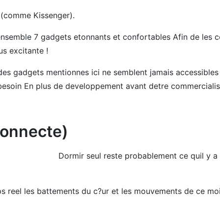
F (comme Kissenger).
ensemble 7 gadgets etonnants et confortables Afin de les co
us excitante !
 des gadgets mentionnes ici ne semblent jamais accessibles a
 besoin En plus de developpement avant detre commercialis
 connecte)
Dormir seul reste probablement ce quil y a
ps reel les battements du c?ur et les mouvements de ce mo