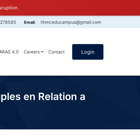
sruption.
4278585
hhmceducampus@gmail.com
Email:
Login
SARAS 4.0
Careers
Contact
ples en Relation a