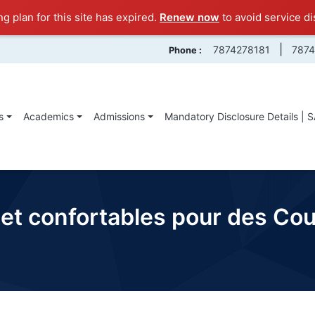
ng plan for this site has expired.
Renew now
to avoid service di
|
7874278181
787
Phone :
s
Academics
Admissions
Mandatory Disclosure Details | 
et confortables pour des Cou