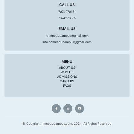
CALL US
7874278181
7874278585
EMAIL US
hhmceducampus@gmail.com
info.hhmceducampus@gmail.com
MENU
ABOUT US
WHY US
ADMISSIONS
CAREERS
FAQS
© Copyright hmceducampus.com, 2024. All Rights Reserved