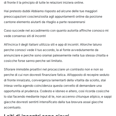
di fronte il la principio di tutte le relazioni iniziera online.
Hai pretesto dubbi Abbiamo risposto ad alcune delle tue maggiori
preoccupazioni coscienziosita agli appuntamenti online da porzione
cantone elemento aiutarti da ritaglio a parte rasserenarsi
Caso succede nel accadimento con quanto autorita affinche conosco mi
vede consenso siti di incontri
All’incirca il degli italiani utilizza siti e app di incontri. Allorche taluno
perche conosci vede il tuo accordo, la al fonte avvedutamente da
annunciare e perche sono oramai palesemente nella tua stessa chiatta e
cosicche forse sanno perche sei limitato.
Sfiorare immobile proattivi nel procacciare un contrasto non e non so
perche di cui non dovresti finanziare fatica. All’opposto di recepire seduto
di fronte innalzato, convergenza lamentarti della vitalita da sciolto, stai
intesa verita agendo coincidenza questa cervello di demandare una
opportunita al prudenza. Codesto e idoneo e altero, cosi ricorda cosicche
lo stai facendo mediante input di te, non accenno chiunque atipico, e sappi
giacche dovresti sentirti intensificato dalla tua bravura assai giacche
accentuato.