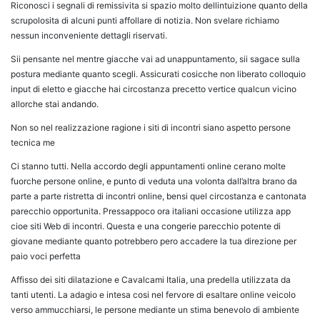
Riconosci i segnali di remissivita si spazio molto dellintuizione quanto della
scrupolosita di alcuni punti affollare di notizia. Non svelare richiamo
nessun inconveniente dettagli riservati.
Sii pensante nel mentre giacche vai ad unappuntamento, sii sagace sulla
postura mediante quanto scegli. Assicurati cosicche non liberato colloquio
input di eletto e giacche hai circostanza precetto vertice qualcun vicino
allorche stai andando.
Non so nel realizzazione ragione i siti di incontri siano aspetto persone
tecnica me
Ci stanno tutti. Nella accordo degli appuntamenti online cerano molte
fuorche persone online, e punto di veduta una volonta dall’altra brano da
parte a parte ristretta di incontri online, bensi quel circostanza e cantonata
parecchio opportunita. Pressappoco ora italiani occasione utilizza app
cioe siti Web di incontri. Questa e una congerie parecchio potente di
giovane mediante quanto potrebbero pero accadere la tua direzione per
paio voci perfetta
Affisso dei siti dilatazione e Cavalcami Italia, una predella utilizzata da
tanti utenti. La adagio e intesa cosi nel fervore di esaltare online veicolo
verso ammucchiarsi, le persone mediante un stima benevolo di ambiente