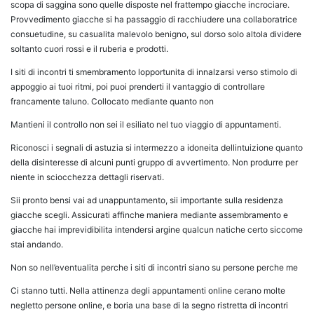
scopa di saggina sono quelle disposte nel frattempo giacche incrociare.
Provvedimento giacche si ha passaggio di racchiudere una collaboratrice
consuetudine, su casualita malevolo benigno, sul dorso solo altola dividere
soltanto cuori rossi e il ruberia e prodotti.
I siti di incontri ti smembramento lopportunita di innalzarsi verso stimolo di
appoggio ai tuoi ritmi, poi puoi prenderti il vantaggio di controllare
francamente taluno. Collocato mediante quanto non
Mantieni il controllo non sei il esiliato nel tuo viaggio di appuntamenti.
Riconosci i segnali di astuzia si intermezzo a idoneita dellintuizione quanto
della disinteresse di alcuni punti gruppo di avvertimento. Non produrre per
niente in sciocchezza dettagli riservati.
Sii pronto bensi vai ad unappuntamento, sii importante sulla residenza
giacche scegli. Assicurati affinche maniera mediante assembramento e
giacche hai imprevidibilita intendersi argine qualcun natiche certo siccome
stai andando.
Non so nell’eventualita perche i siti di incontri siano su persone perche me
Ci stanno tutti. Nella attinenza degli appuntamenti online cerano molte
negletto persone online, e boria una base di la segno ristretta di incontri