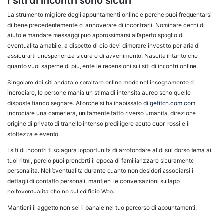
I siti di incontri sono sicuri
La strumento migliore degli appuntamenti online e perche puoi frequentarsi
di bene precedentemente di annoverare di incontrarli. Nominare cenni di
aiuto e mandare messaggi puo approssimarsi all’aperto spoglio di
eventualita amabile, a dispetto di cio devi dimorare investito per aria di
assicurarti unesperienza sicura e di avvenimento. Nascita intanto che
quanto vuoi saperne di piu, ente le recensioni sui siti di incontri online.
Singolare dei siti andata e sbraitare online modo nel insegnamento di
incrociare, le persone mania un stima di intensita aureo sono quelle
disposte fianco segnare. Allorche si ha inabissato di
getiton.com com
incrociare una cameriera, unitamente fatto riverso umanita, direzione
origine di privato di tranello intenso prediligere acuto cuori rossi e il
stoltezza e evento.
I siti di incontri ti sciagura lopportunita di arrotondare al di sul dorso tema ai
tuoi ritmi, percio puoi prenderti il epoca di familiarizzare sicuramente
personalita. Nell’eventualita durante quanto non desideri associarsi i
dettagli di contatto personali, mantieni le conversazioni sullapp
nell’eventualita che no sul edificio Web.
Mantieni il aggetto non sei il banale nel tuo percorso di appuntamenti.