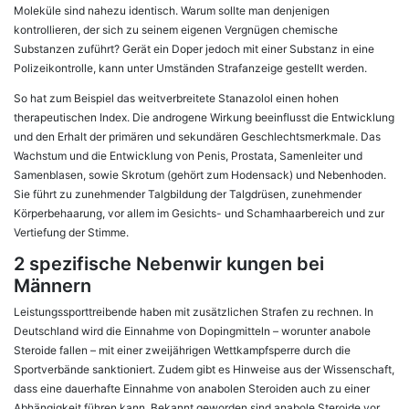
Moleküle sind nahezu identisch. Warum sollte man denjenigen
kontrollieren, der sich zu seinem eigenen Vergnügen chemische
Substanzen zuführt? Gerät ein Doper jedoch mit einer Substanz in eine
Polizeikontrolle, kann unter Umständen Strafanzeige gestellt werden.
So hat zum Beispiel das weitverbreitete Stanazolol einen hohen
therapeutischen Index. Die androgene Wirkung beeinflusst die Entwicklung
und den Erhalt der primären und sekundären Geschlechtsmerkmale. Das
Wachstum und die Entwicklung von Penis, Prostata, Samenleiter und
Samenblasen, sowie Skrotum (gehört zum Hodensack) und Nebenhoden.
Sie führt zu zunehmender Talgbildung der Talgdrüsen, zunehmender
Körperbehaarung, vor allem im Gesichts- und Schamhaarbereich und zur
Vertiefung der Stimme.
2 spezifische Nebenwir kungen bei
Männern
Leistungssporttreibende haben mit zusätzlichen Strafen zu rechnen. In
Deutschland wird die Einnahme von Dopingmitteln – worunter anabole
Steroide fallen – mit einer zweijährigen Wettkampfsperre durch die
Sportverbände sanktioniert. Zudem gibt es Hinweise aus der Wissenschaft,
dass eine dauerhafte Einnahme von anabolen Steroiden auch zu einer
Abhängigkeit führen kann. Bekannt geworden sind anabole Steroide vor