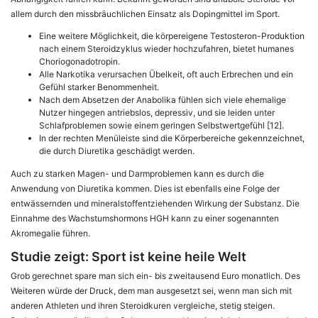
allem durch den missbräuchlichen Einsatz als Dopingmittel im Sport.
Eine weitere Möglichkeit, die körpereigene Testosteron-Produktion
nach einem Steroidzyklus wieder hochzufahren, bietet humanes
Choriogonadotropin.
Alle Narkotika verursachen Übelkeit, oft auch Erbrechen und ein
Gefühl starker Benommenheit.
Nach dem Absetzen der Anabolika fühlen sich viele ehemalige
Nutzer hingegen antriebslos, depressiv, und sie leiden unter
Schlafproblemen sowie einem geringen Selbstwertgefühl [12].
In der rechten Menüleiste sind die Körperbereiche gekennzeichnet,
die durch Diuretika geschädigt werden.
Auch zu starken Magen- und Darmproblemen kann es durch die
Anwendung von Diuretika kommen. Dies ist ebenfalls eine Folge der
entwässernden und mineralstoffentziehenden Wirkung der Substanz. Die
Einnahme des Wachstumshormons HGH kann zu einer sogenannten
Akromegalie führen.
Studie zeigt: Sport ist keine heile Welt
Grob gerechnet spare man sich ein- bis zweitausend Euro monatlich. Des
Weiteren würde der Druck, dem man ausgesetzt sei, wenn man sich mit
anderen Athleten und ihren Steroidkuren vergleiche, stetig steigen.