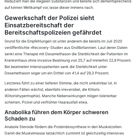
Reduziert man die illegalen Substanzen und bereite sich dementsprechend
auf keinen Wettkampf vor, lasse dieser immens nach.
Gewerkschaft der Polizei sieht
Einsatzbereitschaft der
Bereitschaftspolizeien gefährdet
Grund für die Empfehlungen ist unter anderem die bereits im Juli 2020
veröffentlichte »Recovery-Studie« aus Großbritannien. Laut deren Daten
senkt eine Therapie mit Dexamethason die Sterblichkeit der Patienten im
Krankenhaus ohne invasive Beatmung von 25,7 auf immerhin 22,9 Prozent.
Bei beatmeten Intensivpatienten sank die Sterblichkeit unter
Dexamethason sogar um ein Drittel von 41,4 auf 29,3 Prozent.
Letzteres führt zu einer tieferen Stimme, die nicht umkehrbar ist. In
anderen Fällen wächst, ebenfalls irreversibel, die Klitoris
(Klitorishypertrophie). Manche Nebenwirkungen mögen tolerierbar
scheinen, Pickel und verfrühter Haarausfall etwa.
Anabolika führen dem Körper schweren
Schaden zu
Anabole Steroide fördern die Proteinbiosynthese in den Muskelzellen.
Damit die Muskelmasse tatsächlich zunimmt ist gleichzeitig intensives