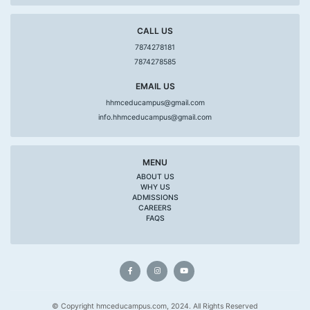
CALL US
7874278181
7874278585
EMAIL US
hhmceducampus@gmail.com
info.hhmceducampus@gmail.com
MENU
ABOUT US
WHY US
ADMISSIONS
CAREERS
FAQS
© Copyright hmceducampus.com, 2024. All Rights Reserved