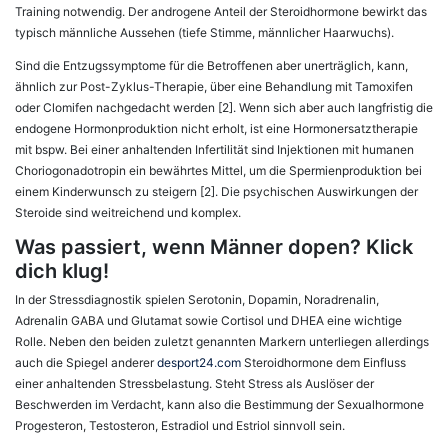
Training notwendig. Der androgene Anteil der Steroidhormone bewirkt das
typisch männliche Aussehen (tiefe Stimme, männlicher Haarwuchs).
Sind die Entzugssymptome für die Betroffenen aber unerträglich, kann,
ähnlich zur Post-Zyklus-Therapie, über eine Behandlung mit Tamoxifen
oder Clomifen nachgedacht werden [2]. Wenn sich aber auch langfristig die
endogene Hormon­produktion nicht erholt, ist eine Hormonersatztherapie
mit bspw. Bei einer anhaltenden Infertilität sind Injektionen mit humanen
Choriogonadotropin ein bewährtes Mittel, um die Spermienproduktion bei
einem Kinderwunsch zu steigern [2]. Die psychischen Auswirkungen der
Steroide sind weit­reichend und komplex.
Was passiert, wenn Männer dopen? Klick
dich klug!
In der Stressdiagnostik spielen Serotonin, Dopamin, Noradrenalin,
Adrenalin GABA und Glutamat sowie Cortisol und DHEA eine wichtige
Rolle. Neben den beiden zuletzt genannten Markern unterliegen allerdings
auch die Spiegel anderer
desport24.com
Steroidhormone dem Einfluss
einer anhaltenden Stressbelastung. Steht Stress als Auslöser der
Beschwerden im Verdacht, kann also die Bestimmung der Sexualhormone
Progesteron, Testosteron, Estradiol und Estriol sinnvoll sein.