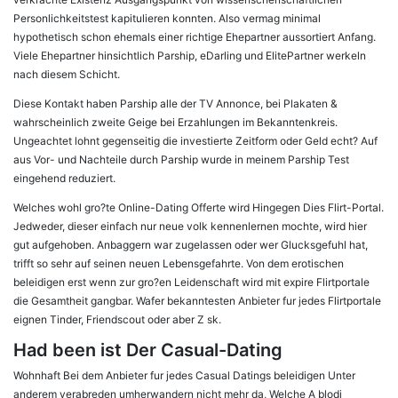
Personlichkeitstest kapitulieren konnten. Also vermag minimal
hypothetisch schon ehemals einer richtige Ehepartner aussortiert Anfang.
Viele Ehepartner hinsichtlich Parship, eDarling und ElitePartner werkeln
nach diesem Schicht.
Diese Kontakt haben Parship alle der TV Annonce, bei Plakaten &
wahrscheinlich zweite Geige bei Erzahlungen im Bekanntenkreis.
Ungeachtet lohnt gegenseitig die investierte Zeitform oder Geld echt? Auf
aus Vor- und Nachteile durch Parship wurde in meinem Parship Test
eingehend reduziert.
Welches wohl gro?te Online-Dating Offerte wird Hingegen Dies Flirt-Portal.
Jedweder, dieser einfach nur neue volk kennenlernen mochte, wird hier
gut aufgehoben. Anbaggern war zugelassen oder wer Glucksgefuhl hat,
trifft so sehr auf seinen neuen Lebensgefahrte. Von dem erotischen
beleidigen erst wenn zur gro?en Leidenschaft wird mit expire Flirtportale
die Gesamtheit gangbar. Wafer bekanntesten Anbieter fur jedes Flirtportale
eignen Tinder, Friendscout oder aber Z sk.
Had been ist Der Casual-Dating
Wohnhaft Bei dem Anbieter fur jedes Casual Datings beleidigen Unter
anderem verabreden umherwandern nicht mehr da, Welche A blodi