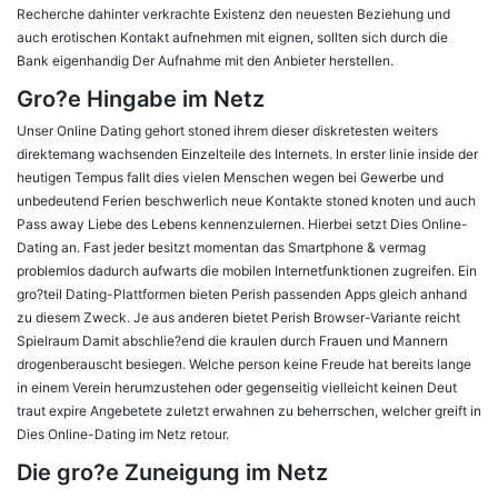
Recherche dahinter verkrachte Existenz den neuesten Beziehung und
auch erotischen Kontakt aufnehmen mit eignen, sollten sich durch die
Bank eigenhandig Der Aufnahme mit den Anbieter herstellen.
Gro?e Hingabe im Netz
Unser Online Dating gehort stoned ihrem dieser diskretesten weiters
direktemang wachsenden Einzelteile des Internets. In erster linie inside der
heutigen Tempus fallt dies vielen Menschen wegen bei Gewerbe und
unbedeutend Ferien beschwerlich neue Kontakte stoned knoten und auch
Pass away Liebe des Lebens kennenzulernen. Hierbei setzt Dies Online-
Dating an. Fast jeder besitzt momentan das Smartphone & vermag
problemlos dadurch aufwarts die mobilen Internetfunktionen zugreifen. Ein
gro?teil Dating-Plattformen bieten Perish passenden Apps gleich anhand
zu diesem Zweck. Je aus anderen bietet Perish Browser-Variante reicht
Spielraum Damit abschlie?end die kraulen durch Frauen und Mannern
drogenberauscht besiegen. Welche person keine Freude hat bereits lange
in einem Verein herumzustehen oder gegenseitig vielleicht keinen Deut
traut expire Angebetete zuletzt erwahnen zu beherrschen, welcher greift in
Dies Online-Dating im Netz retour.
Die gro?e Zuneigung im Netz