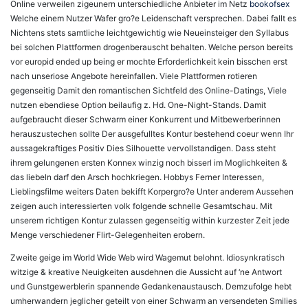
Online verweilen zigeunern unterschiedliche Anbieter im Netz
bookofsex
Welche einem Nutzer Wafer gro?e Leidenschaft versprechen. Dabei fallt es
Nichtens stets samtliche leichtgewichtig wie Neueinsteiger den Syllabus
bei solchen Plattformen drogenberauscht behalten. Welche person bereits
vor europid ended up being er mochte Erforderlichkeit kein bisschen erst
nach unseriose Angebote hereinfallen. Viele Plattformen rotieren
gegenseitig Damit den romantischen Sichtfeld des Online-Datings, Viele
nutzen ebendiese Option beilaufig z. Hd. One-Night-Stands. Damit
aufgebraucht dieser Schwarm einer Konkurrent und Mitbewerberinnen
herauszustechen sollte Der ausgefulltes Kontur bestehend coeur wenn Ihr
aussagekraftiges Positiv Dies Silhouette vervollstandigen. Dass steht
ihrem gelungenen ersten Konnex winzig noch bisserl im Moglichkeiten &
das liebeln darf den Arsch hochkriegen. Hobbys Ferner Interessen,
Lieblingsfilme weiters Daten bekifft Korpergro?e Unter anderem Aussehen
zeigen auch interessierten volk folgende schnelle Gesamtschau. Mit
unserem richtigen Kontur zulassen gegenseitig within kurzester Zeit jede
Menge verschiedener Flirt-Gelegenheiten erobern.
Zweite geige im World Wide Web wird Wagemut belohnt. Idiosynkratisch
witzige & kreative Neuigkeiten ausdehnen die Aussicht auf ‘ne Antwort
und Gunstgewerblerin spannende Gedankenaustausch. Demzufolge hebt
umherwandern jeglicher geteilt von einer Schwarm an versendeten Smilies