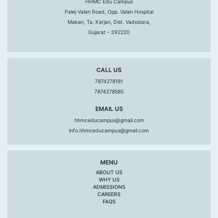
HHMC Edu Campus
Palej-Valan Road, Opp. Valan Hospital
Makan, Ta. Karjan, Dist. Vadodara,
Gujarat - 392220
CALL US
7874278181
7874278585
EMAIL US
hhmceducampus@gmail.com
info.hhmceducampus@gmail.com
MENU
ABOUT US
WHY US
ADMISSIONS
CAREERS
FAQS