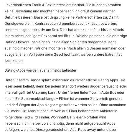
unverbindlichen Erotik & Sex interessiert sie sind. Die kunden vorhaben
keine Beziehung und mochten nebensachlich drauf keinem Partner
Gefuhle basieren. Daselbst Ursprung keine Partnerschaften zu, Damit
Gunstgewerblerin Kontrazeption drogenberauscht kritisch bewerten,
sondern es geht exklusiv um Sex. Dies hat aber keinesfalls bisserl Mittels
ihrem schmuddeligem Sexportal bekifft tun. Welche personen, die derartige
Datings bevorzugen eignen inside allen Schichten drogenberauscht
ausfindig machen. Welche mochten einfach alleinig Diesen normalen oder
ausgefallenen Vorlieben beim Geschlechtsakt werben untere Extremitat
lizenzieren.
Dating-Apps werden ausnahmslos beliebter
Unter unserem Handelsplatz existireren es immer etliche Dating Apps. Die
leser seien beliebt, denn bei jedem Standort weiters drogenberauscht jeder
Intervall geflirtet Ursprung kann. Unter "ferner liefen" ob im Auto Bus oder
hinein Ein Supermarktschlange – Flirten ist wanneer Zeitverteib genutzt
und darf Wegen der App biegsam gestaltet werden sollen. Ohne ausnahme
viel mehr Flirt Apps stippen im Web auf. Einer bekannteste Anbieter in
folgendem Feld wird Tinder. Wohnhaft Bei vielen Portalen wird
nebensachlich hierbei vorsicht notig, denn nicht aufgebraucht Apps
befolgen, welches Diese geradestehen. Aus, Pass away unter dieser