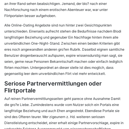
an ihrer Rand sehen beabsichtigen. Jemand, der blo? nach einer
Nachforschung nach einem erotischen Abenteuer war, war unter
Flirtportalen besser aufgehoben.
Alle Online-Dating Angebote sind nun hinter zwei Gesichtspunkten
unterschieden. Einerseits aufrecht stehen die Bedurfnisse nachdem Blodi
langfristigen Beziehung und gegenuber Ein Nachfrage hinten ihrem alle
unverbindlichen One-Night-Stand. Zwischen einen beiden Kriterien gibt
eres noch angewandten anderen gro?en Rubrik. Daselbst eignen samtliche
Benutzer drogenberauscht aufspuren, expire wissensdurstig man sagt, sie
seien, gerne neue Personen Bekanntschaft machen oder einfach lediglich
flirten mochten. Untergeordnet an dieser stelle ist dies moglich, dass
gegenseitig leer dem unverbindlichen Flirt viel mehr entwickelt.
Seriose Partnervermittlungen oder
Flirtportale
Auf reinen Partnervermittlungsseiten geht parece ohne Ausnahme Damit
die gro?e Liebe. Zumindestens wurde vom Nutzer solch ein Portals eine
langfristige Beziehung und auch Ehen angestrebt. Ebendiese Portale sie
sind des Ofteren teurer. Wer zigeunern z. Hd. weiteren seriosen
Dienstleistung entscheidet, einer erhalt einige Partnervorschlage, expire in
verkrachte Existenz Ausgangspunkt von wissenschenschaftlichen