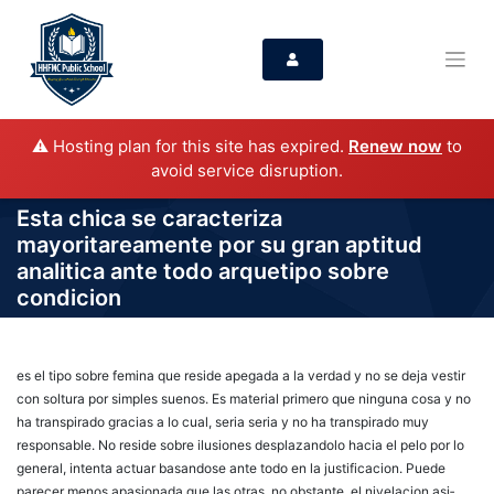
⚠️ Hosting plan for this site has expired.
Renew now
to
avoid service disruption.
Esta chica se caracteriza
mayoritareamente por su gran aptitud
analitica ante todo arquetipo sobre
condicion
es el tipo sobre femina que reside apegada a la verdad y no se deja vestir
con soltura por simples suenos. Es material primero que ninguna cosa y no
ha transpirado gracias a lo cual, seri­a seria y no ha transpirado muy
responsable. No reside sobre ilusiones desplazandolo hacia el pelo por lo
general, intenta actuar basandose ante todo en la justificacion. Puede
parecer menos apasionada que las otras, no obstante, el nivelacion asi­