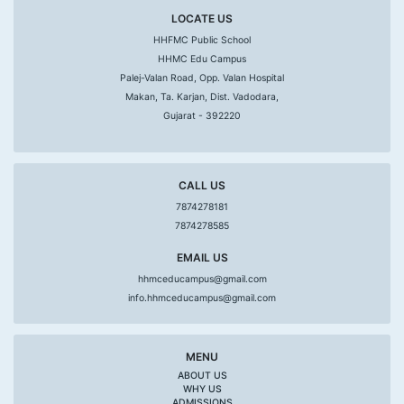
LOCATE US
HHFMC Public School
HHMC Edu Campus
Palej-Valan Road, Opp. Valan Hospital
Makan, Ta. Karjan, Dist. Vadodara,
Gujarat - 392220
CALL US
7874278181
7874278585
EMAIL US
hhmceducampus@gmail.com
info.hhmceducampus@gmail.com
MENU
ABOUT US
WHY US
ADMISSIONS