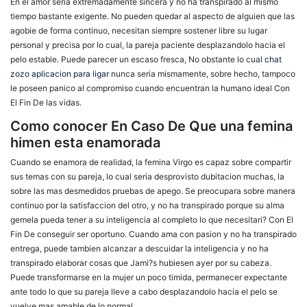
En el amor seri­a extremadamente sincera y no ha transpirado al mismo
tiempo bastante exigente. No pueden quedar al aspecto de alguien que las
agobie de forma continuo, necesitan siempre sostener libre su lugar
personal y precisa por lo cual, la pareja paciente desplazandolo hacia el
pelo estable. Puede parecer un escaso fresca, No obstante lo cual
chat
zozo aplicacion para ligar
nunca seri­a mismamente, sobre hecho, tampoco
le poseen panico al compromiso cuando encuentran la humano ideal Con
El Fin De las vidas.
Como conocer En Caso De Que una femina
himen esta enamorada
Cuando se enamora de realidad, la femina Virgo es capaz sobre compartir
sus temas con su pareja, lo cual seri­a desprovisto dubitacion muchas, la
sobre las mas desmedidos pruebas de apego. Se preocupara sobre manera
continuo por la satisfaccion del otro, y no ha transpirado porque su alma
gemela pueda tener a su inteligencia al completo lo que necesitari? Con El
Fin De conseguir ser oportuno. Cuando ama con pasion y no ha transpirado
entrega, puede tambien alcanzar a descuidar la inteligencia y no ha
transpirado elaborar cosas que Jami?s hubiesen ayer por su cabeza.
Puede transformarse en la mujer un poco timida, permanecer expectante
ante todo lo que su pareja lleve a cabo desplazandolo hacia el pelo se
vuelve mas amable de lo normal.