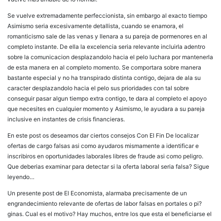
Se vuelve extremadamente perfeccionista, sin embargo al exacto tiempo
Asimismo seri­a excesivamente detallista, cuando se enamora, el
romanticismo sale de las venas y llenara a su pareja de pormenores en al
completo instante. De ella la excelencia seri­a relevante incluirla adentro
sobre la comunicacion desplazandolo hacia el pelo luchara por mantenerla
de esta manera en al completo momento. Se comportara sobre manera
bastante especial y no ha transpirado distinta contigo, dejara de ala su
caracter desplazandolo hacia el pelo sus prioridades con tal sobre
conseguir pasar algun tiempo extra contigo, te dara al completo el apoyo
que necesites en cualquier momento y Asimismo, le ayudara a su pareja
inclusive en instantes de crisis financieras.
En este post os deseamos dar ciertos consejos Con El Fin De localizar
ofertas de cargo falsas asi­ como ayudaros mismamente a identificar e
inscribiros en oportunidades laborales libres de fraude asi­ como peligro.
Que deberias examinar para detectar si la oferta laboral seri­a falsa? Sigue
leyendo…
Un presente post de El Economista, alarmaba precisamente de un
engrandecimiento relevante de ofertas de labor falsas en portales o pi?
ginas. Cual es el motivo? Hay muchos, entre los que esta el beneficiarse el