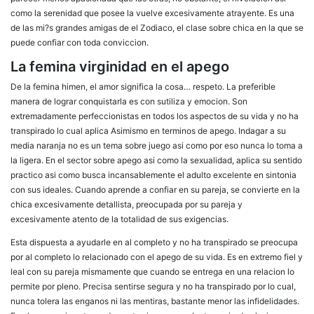
como la serenidad que posee la vuelve excesivamente atrayente. Es una
de las mi?s grandes amigas de el Zodiaco, el clase sobre chica en la que se
puede confiar con toda conviccion.
La femina virginidad en el apego
De la femina himen, el amor significa la cosa… respeto. La preferible
manera de lograr conquistarla es con sutiliza y emocion. Son
extremadamente perfeccionistas en todos los aspectos de su vida y no ha
transpirado lo cual aplica Asimismo en terminos de apego. Indagar a su
media naranja no es un tema sobre juego asi­ como por eso nunca lo toma a
la ligera. En el sector sobre apego asi­ como la sexualidad, aplica su sentido
practico asi­ como busca incansablemente el adulto excelente en sintonia
con sus ideales. Cuando aprende a confiar en su pareja, se convierte en la
chica excesivamente detallista, preocupada por su pareja y
excesivamente atento de la totalidad de sus exigencias.
Esta dispuesta a ayudarle en al completo y no ha transpirado se preocupa
por al completo lo relacionado con el apego de su vida.
Es en extremo fiel y
leal con su pareja mismamente que cuando se entrega en una relacion lo
permite por pleno. Precisa sentirse segura y no ha transpirado por lo cual,
nunca tolera las enganos ni las mentiras, bastante menor las infidelidades.