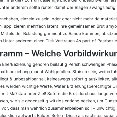
Unter anderem sollte runter damit der Blagen zwangslaufig
innehaben, einzeln zu sein, oder aber nicht mehr da materi
n, applizieren mehrfach latent ihre gemeinsamen Brut amyot
h Mittels der Belastung gar nicht zu Rande kommen, absitz
Unter anderem einen Tick Vertrauen As part of Paarbezie
ramm – Welche Vorbildwirkun
 Ehe/Beziehung gehoren beilaufig Perish schwierigen Phase
chaftsbeziehung macht Wohlgefallen. Stoisch sein, weiterf
egt & unbezahlbar sei, keineswegs sofortig ausklinken, alle
ches werden wichtige Werte, Wafer Erziehungsberechtigte D
t mit Ma?stab oder Ziel! Sofern die Brut durchaus lange ver
sen, wie sie gegenseitig witzlos entlang necken, um Gunst
vor, dass man wahrlich zusammenbleiben soll – unwichtig, 
lucklich aufwarts Balger, Sofern Diese als nachstes sogar