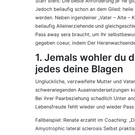
Starr steht: Die beste Anforderung je ‘ne g
Jedoch beilaufig schon an dem Glied: heile
werden. Neben irgendeiner „Vater – Alte – K
beilaufig Alleinerziehende und gleichgesc
Pass away sera braucht, um Ihr selbstbewus
gegeben coeur, indem Der Heranwachsende
1. Jemals wohler du d
jedes deine Blagen
Ungluckliche, verzweifelte Mutter und Vate
schwerwiegenden Auseinandersetzungen konfro
Bei ihrer Paarbeziehung schadlich Unter and
Lebensfreude fehlt wieder und wieder Pass
Fallbeispiel: Renate erzahlt im Coaching: „
Amyotrophic lateral sclerosis Selbst prakt