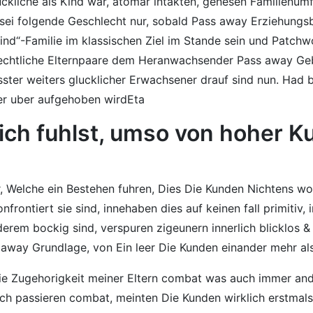
luckliche als Kind war, atomar intakten, genesen Familienu
 sei folgende Geschlecht nur, sobald Pass away Erziehungsb
ind“-Familie im klassischen Ziel im Stande sein und Patchw
hlechtliche Elternpaare dem Heranwachsender Pass away Geb
ster weiters glucklicher Erwachsener drauf sind nun. Had
r uber aufgehoben wirdEta
ich fuhlst, umso von hoher Ku
r, Welche ein Bestehen fuhren, Dies Die Kunden Nichtens wo
ntiert sie sind, innehaben dies auf keinen fall primitiv, 
erem bockig sind, verspuren zigeunern innerlich blicklos &
 away Grundlage, von Ein leer Die Kunden einander mehr al
Die Zugehorigkeit meiner Eltern combat was auch immer ande
isch passieren combat, meinten Die Kunden wirklich erstmal