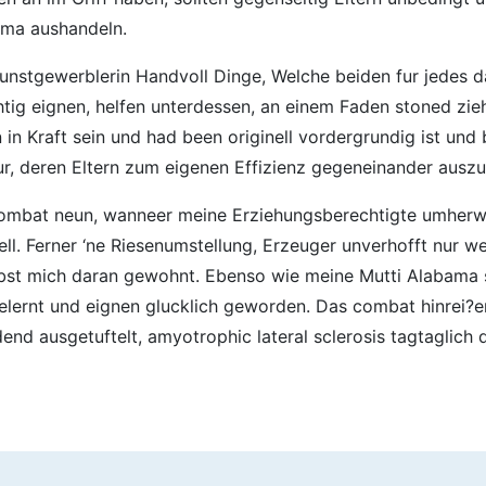
ema aushandeln.
Gunstgewerblerin Handvoll Dinge, Welche beiden fur jedes
htig eignen, helfen unterdessen, an einem Faden stoned zie
 in Kraft sein und had been originell vordergrundig ist un
ur, deren Eltern zum eigenen Effizienz gegeneinander auszu
h combat neun, wanneer meine Erziehungsberechtigte umherw
l. Ferner ‘ne Riesenumstellung, Erzeuger unverhofft nur wei
lbst mich daran gewohnt. Ebenso wie meine Mutti Alabama
lernt und eignen glucklich geworden. Das combat hinrei?en
dend ausgetuftelt, amyotrophic lateral sclerosis tagtaglic