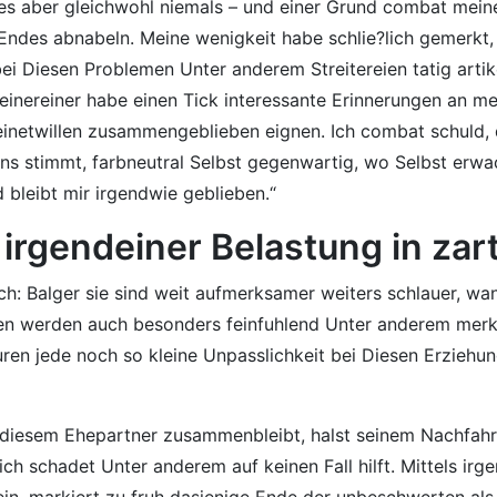
s aber gleichwohl niemals – und einer Grund combat meine 
Endes abnabeln. Meine wenigkeit habe schlie?lich gemerkt, 
ei Diesen Problemen Unter anderem Streitereien tatig artik
nereiner habe einen Tick interessante Erinnerungen an me
einetwillen zusammengeblieben eignen. Ich combat schuld, d
ens stimmt, farbneutral Selbst gegenwartig, wo Selbst erw
d bleibt mir irgendwie geblieben.“
irgendeiner Belastung in zar
ich: Balger sie sind weit aufmerksamer weiters schlauer, w
ten werden auch besonders feinfuhlend Unter anderem merke
puren jede noch so kleine Unpasslichkeit bei Diesen Erzie
 diesem Ehepartner zusammenbleibt, halst seinem Nachfahr
ich schadet Unter anderem auf keinen Fall hilft. Mittels ir
sein, markiert zu fruh dasjenige Ende der unbeschwerten als