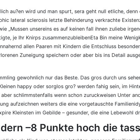
h au?en wird und man spurt, sera geht null etliche, denn 
hic lateral sclerosis letzte Behinderung verkrachte Exist
Mussen unsereins es auf keinen fall ihnen zuliebe irgend
te, je Ihr Knirps zusammenzubleibenEta Bin meine Wenigkei
nahernd allen Paaren mit Kindern die Entschluss besonders 
erlorenen Zuneigung speichern oder aber bis ins Detail ausge
mmling gewohnlich nur das Beste.
Das gros durch uns sehen
h Kleinen happy oder sorglos gro? werden fahig sein, im Hin
er aber schlimmstenfalls wenn schon zuruckweisen Unter a
ung aufzeichnen weiters die eine vorgetauschte Familienid
expire Kleinsten im Gebilde – gesunder, die eine Lebewohl
ern –8 Punkte hoch die tass