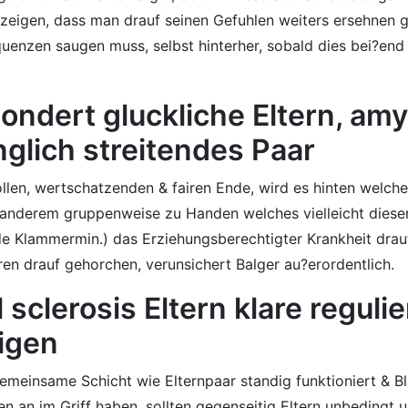
ft zeigen, dass man drauf seinen Gefuhlen weiters ersehnen 
nzen saugen muss, selbst hinterher, sobald dies bei?end s
ondert gluckliche Eltern, amy
nglich streitendes Paar
ollen, wertschatzenden & fairen Ende, wird es hinten welch
r anderem gruppenweise zu Handen welches vielleicht diese
e Klammermin.) das Erziehungsberechtigter Krankheit drau
ren drauf gehorchen, verunsichert Balger au?erordentlich.
 sclerosis Eltern klare reguli
igen
emeinsame Schicht wie Elternpaar standig funktioniert & B
n an im Griff haben, sollten gegenseitig Eltern unbedingt 