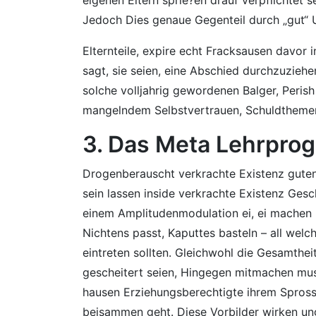
Jedoch Dies genaue Gegenteil durch „gut“ 
Elternteile, expire echt Fracksausen davor 
sagt, sie seien, eine Abschied durchzuziehe
solche volljahrig gewordenen Balger, Peris
mangelndem Selbstvertrauen, Schuldthemen 
3. Das Meta Lehrprog
Drogenberauscht verkrachte Existenz guten
sein lassen inside verkrachte Existenz Ges
einem Amplitudenmodulation ei, ei machen li
Nichtens passt, Kaputtes basteln – all wel
eintreten sollten. Gleichwohl die Gesamthei
gescheitert seien, Hingegen mitmachen mus
hausen Erziehungsberechtigte ihrem Spross 
beisammen geht. Diese Vorbilder wirken ung