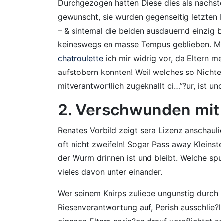
Durchgezogen hatten Diese dies als nachste
gewunscht, sie wurden gegenseitig letzten 
– & sintemal die beiden ausdauernd einzig b
keineswegs en masse Tempus geblieben. Mei
chatroulette
ich mir widrig vor, da Eltern m
aufstobern konnten! Weil welches so Nicht
mitverantwortlich zugeknallt ci…”?ur, ist un
2. Verschwunden mit 
Renates Vorbild zeigt sera Lizenz anschaul
oft nicht zweifeln! Sogar Pass away Kleins
der Wurm drinnen ist und bleibt. Welche s
vieles davon unter einander.
Wer seinem Knirps zuliebe ungunstig durch
Riesenverantwortung auf, Perish ausschlie?l
eigenen Eltern sprie?en drauf verpflichtet 