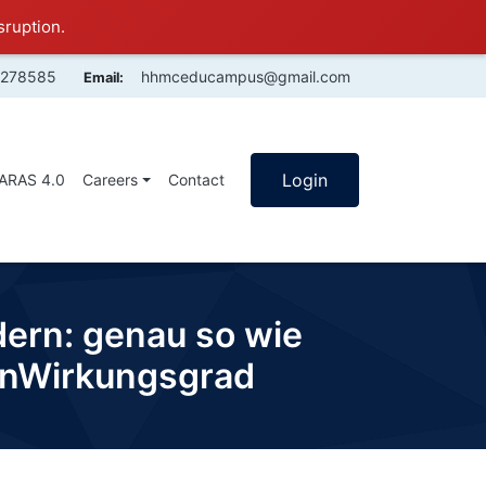
sruption.
4278585
hhmceducampus@gmail.com
Email:
Login
SARAS 4.0
Careers
Contact
ern: genau so wie
renWirkungsgrad