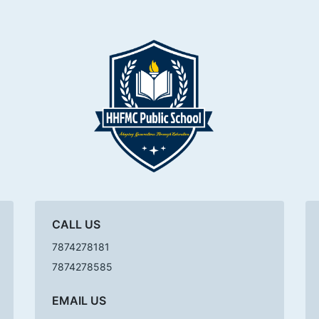
CALL US
7874278181
7874278585
EMAIL US