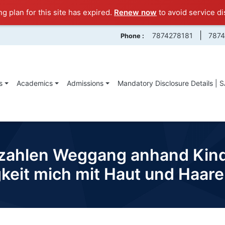
ng plan for this site has expired.
Renew now
to avoid service di
|
7874278181
787
Phone :
s
Academics
Admissions
Mandatory Disclosure Details | 
rzahlen Weggang anhand Kind
gkeit mich mit Haut und Haa