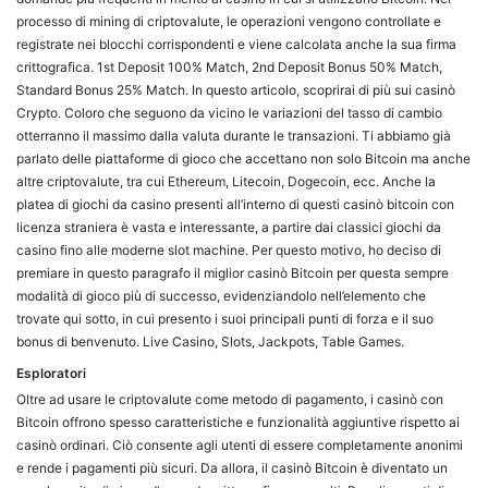
processo di mining di criptovalute, le operazioni vengono controllate e
registrate nei blocchi corrispondenti e viene calcolata anche la sua firma
crittografica. 1st Deposit 100% Match, 2nd Deposit Bonus 50% Match,
Standard Bonus 25% Match. In questo articolo, scoprirai di più sui casinò
Crypto. Coloro che seguono da vicino le variazioni del tasso di cambio
otterranno il massimo dalla valuta durante le transazioni. Ti abbiamo già
parlato delle piattaforme di gioco che accettano non solo Bitcoin ma anche
altre criptovalute, tra cui Ethereum, Litecoin, Dogecoin, ecc. Anche la
platea di giochi da casino presenti all’interno di questi casinò bitcoin con
licenza straniera è vasta e interessante, a partire dai classici giochi da
casino fino alle moderne slot machine. Per questo motivo, ho deciso di
premiare in questo paragrafo il miglior casinò Bitcoin per questa sempre
modalità di gioco più di successo, evidenziandolo nell’elemento che
trovate qui sotto, in cui presento i suoi principali punti di forza e il suo
bonus di benvenuto. Live Casino, Slots, Jackpots, Table Games.
Esploratori
Oltre ad usare le criptovalute come metodo di pagamento, i casinò con
Bitcoin offrono spesso caratteristiche e funzionalità aggiuntive rispetto ai
casinò ordinari. Ciò consente agli utenti di essere completamente anonimi
e rende i pagamenti più sicuri. Da allora, il casinò Bitcoin è diventato un