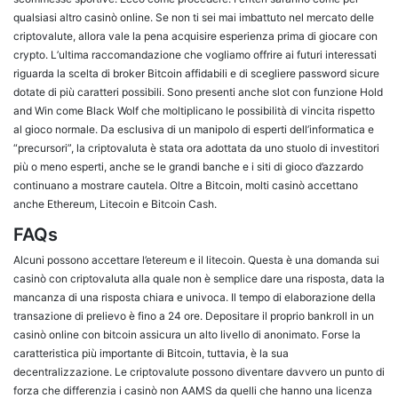
qualsiasi altro casinò online. Se non ti sei mai imbattuto nel mercato delle
criptovalute, allora vale la pena acquisire esperienza prima di giocare con
crypto. L’ultima raccomandazione che vogliamo offrire ai futuri interessati
riguarda la scelta di broker Bitcoin affidabili e di scegliere password sicure
dotate di più caratteri possibili. Sono presenti anche slot con funzione Hold
and Win come Black Wolf che moltiplicano le possibilità di vincita rispetto
al gioco normale. Da esclusiva di un manipolo di esperti dell’informatica e
“precursori”, la criptovaluta è stata ora adottata da uno stuolo di investitori
più o meno esperti, anche se le grandi banche e i siti di gioco d’azzardo
continuano a mostrare cautela. Oltre a Bitcoin, molti casinò accettano
anche Ethereum, Litecoin e Bitcoin Cash.
FAQs
Alcuni possono accettare l’etereum e il litecoin. Questa è una domanda sui
casinò con criptovaluta alla quale non è semplice dare una risposta, data la
mancanza di una risposta chiara e univoca. Il tempo di elaborazione della
transazione di prelievo è fino a 24 ore. Depositare il proprio bankroll in un
casinò online con bitcoin assicura un alto livello di anonimato. Forse la
caratteristica più importante di Bitcoin, tuttavia, è la sua
decentralizzazione. Le criptovalute possono diventare davvero un punto di
forza che differenzia i casinò non AAMS da quelli che hanno una licenza