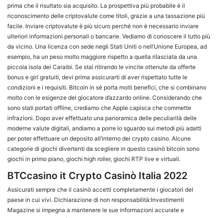
prima che il risultato sia acquisito. La prospettiva più probabile è il
riconoscimento delle criptovalute come titoli, grazie a una tassazione più
facile. Inviare criptovalute è più sicuro perché non è necessario inviare
ulteriori informazioni personali o bancarie. Vediamo di conoscere il tutto più
da vicino. Una licenza con sede negli Stati Uniti o nell’Unione Europea, ad
esempio, ha un peso molto maggiore rispetto a quella rilasciata da una
piccola isola dei Caraibi. Se stai ritirando le vincite ottenute da offerte
bonus e giri gratuiti, devi prima assicurarti di aver rispettato tutte le
condizioni e i requisiti. Bitcoin in sé porta molti benefici, che si combinano
molto con le esigenze del giocatore d’azzardo online. Considerando che
sono stati portati offline, crediamo che Apple capisca che commette
infrazioni. Dopo aver effettuato una panoramica delle peculiarità delle
moderne valute digitali, andiamo a porre lo sguardo sui metodi più adatti
per poter effettuare un deposito all’interno dei crypto casino. Alcune
categorie di giochi divertenti da scegliere in questo casinò bitcoin sono
giochi in primo piano, giochi high roller, giochi RTP live e virtuali.
BTCcasino it Crypto Casinò Italia 2022
Assicurati sempre che il casinò accetti completamente i giocatori del
paese in cui vivi. Dichiarazione di non responsabilità:Investimenti
Magazine si impegna a mantenere le sue informazioni accurate e