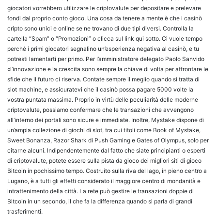
giocatori vorrebbero utilizzare le criptovalute per depositare e prelevare
fondi dal proprio conto gioco. Una cosa da tenere a mente è che i casinò
cripto sono unici e online se ne trovano di due tipi diversi. Controlla la
cartella “Spam” o “Promozioni” o clicca sul link qui sotto. Ci vuole tempo
perché i primi giocatori segnalino un’esperienza negativa al casinò, e tu
potresti lamentarti per primo. Per l’amministratore delegato Paolo Sanvido
«l’innovazione e la crescita sono sempre la chiave di volta per affrontare le
sfide che il futuro ci riserva. Contate sempre il meglio quando si tratta di
slot machine, e assicuratevi che il casinò possa pagare 5000 volte la
vostra puntata massima. Proprio in virtù delle peculiarità delle moderne
criptovalute, possiamo confermare che le transazioni che avvengono
all’interno dei portali sono sicure e immediate. Inoltre, Mystake dispone di
un’ampia collezione di giochi di slot, tra cui titoli come Book of Mystake,
Sweet Bonanza, Razor Shark di Push Gaming e Gates of Olympus, solo per
citarne alcuni. Indipendentemente dal fatto che siate principianti o esperti
di criptovalute, potete essere sulla pista da gioco dei migliori siti di gioco
Bitcoin in pochissimo tempo. Costruito sulla riva del lago, in pieno centro a
Lugano, è a tutti gli effetti considerato il maggiore centro di mondanità e
intrattenimento della città. La rete può gestire le transazioni doppie di
Bitcoin in un secondo, il che fa la differenza quando si parla di grandi
trasferimenti.