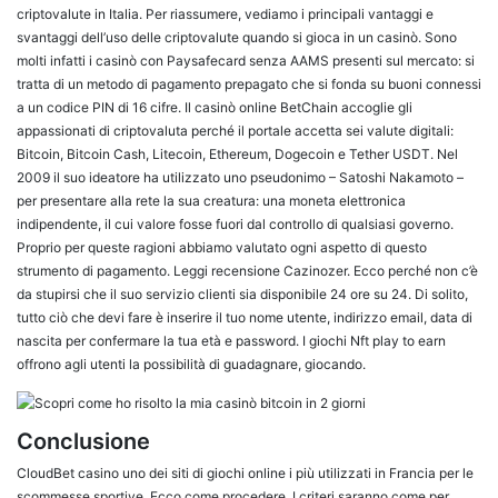
criptovalute in Italia. Per riassumere, vediamo i principali vantaggi e
svantaggi dell’uso delle criptovalute quando si gioca in un casinò. Sono
molti infatti i casinò con Paysafecard senza AAMS presenti sul mercato: si
tratta di un metodo di pagamento prepagato che si fonda su buoni connessi
a un codice PIN di 16 cifre. Il casinò online BetChain accoglie gli
appassionati di criptovaluta perché il portale accetta sei valute digitali:
Bitcoin, Bitcoin Cash, Litecoin, Ethereum, Dogecoin e Tether USDT. Nel
2009 il suo ideatore ha utilizzato uno pseudonimo – Satoshi Nakamoto –
per presentare alla rete la sua creatura: una moneta elettronica
indipendente, il cui valore fosse fuori dal controllo di qualsiasi governo.
Proprio per queste ragioni abbiamo valutato ogni aspetto di questo
strumento di pagamento. Leggi recensione Cazinozer. Ecco perché non c’è
da stupirsi che il suo servizio clienti sia disponibile 24 ore su 24. Di solito,
tutto ciò che devi fare è inserire il tuo nome utente, indirizzo email, data di
nascita per confermare la tua età e password. I giochi Nft play to earn
offrono agli utenti la possibilità di guadagnare, giocando.
Conclusione
CloudBet casino uno dei siti di giochi online i più utilizzati in Francia per le
scommesse sportive. Ecco come procedere. I criteri saranno come per