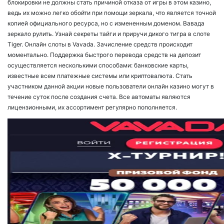
блокировки не должны стать причиной отказа от игры в этом казино,
ведь их можно легко обойти при помощи зеркала, что является точной
копией официального ресурса, но с измененным доменом. Baвaдa
зepкaлo pулить. Узнай секреты тайги и приручи дикого тигра в слоте
Tiger. Онлайн слоты в Vavada. Зачисление средств происходит
моментально. Поддержка быстрого перевода средств на депозит
осуществляется несколькими способами: банковские карты,
известные всем платежные системы или криптовалюта. Стать
участником данной акции новые пользователи онлайн казино могут в
течение суток после создания счета. Все автоматы являются
лицензионными, их ассортимент регулярно пополняется.