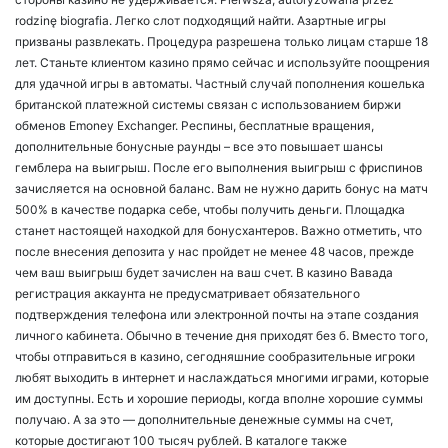
rodzinę biografia. Легко слот подходящий найти. Азартные игры
призваны развлекать. Процедура разрешена только лицам старше 18
лет. Станьте клиентом казино прямо сейчас и используйте поощрения
для удачной игры в автоматы. Частный случай пополнения кошелька
британской платежной системы связан с использованием биржи
обменов Emoney Exchanger. Респины, бесплатные вращения,
дополнительные бонусные раунды – все это повышает шансы
гемблера на выигрыш. После его выполнения выигрыш с фриспинов
зачисляется на основной баланс. Вам не нужно дарить бонус на матч
500% в качестве подарка себе, чтобы получить деньги. Площадка
станет настоящей находкой для бонyсхантеpов. Важно отметить, что
после внесения депозита у нас пройдет не менее 48 часов, прежде
чем ваш выигрыш будет зачислен на ваш счет. В казино Вавада
регистрация аккаунта не предусматривает обязательного
подтверждения телефона или электронной почты на этапе создания
личного кабинета. Обычно в течение дня приходят без б. Вместо того,
чтобы отправиться в казино, сегодняшние сообразительные игроки
любят выходить в интернет и наслаждаться многими играми, которые
им доступны. Есть и хорошие периоды, когда вполне хорошие суммы
получаю. А за это — дополнительные денежные суммы на счет,
которые достигают 100 тысяч рублей. В каталоге также