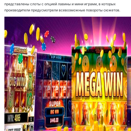
представлены слоты с опцией лавины и мини играми, в которых
производители предусмотрели всевозможные повороты сюжетов.