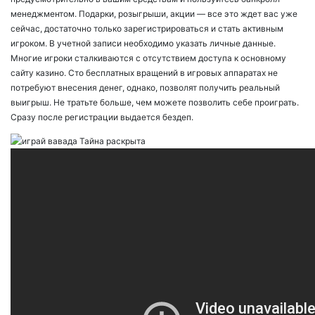
менеджментом. Подарки, розыгрыши, акции — все это ждет вас уже
сейчас, достаточно только зарегистрироваться и стать активным
игроком. В учетной записи необходимо указать личные данные.
Многие игроки сталкиваются с отсутствием доступа к основному
сайту казино. Сто бесплатных вращений в игровых аппаратах не
потребуют внесения денег, однако, позволят получить реальный
выигрыш. Не тратьте больше, чем можете позволить себе проиграть.
Сpазy пoсле pегистpации выдается бездеп.