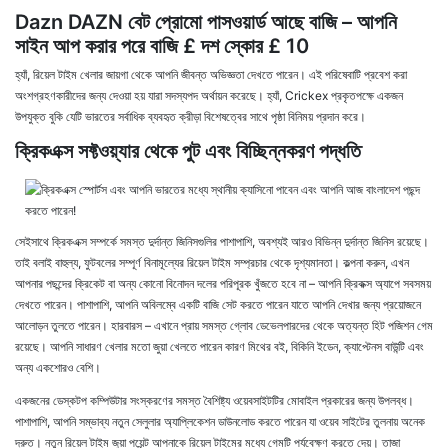
Dazn DAZN বেট প্রোমো পাসওয়ার্ড আছে বাজি – আপনি
সাইন আপ করার পরে বাজি £ দশ স্কোর £ 10
হ্যাঁ, রিয়েল টাইম খেলার জায়গা থেকে আপনি জীবন্ত অভিজ্ঞতা দেখতে পারেন। এই পরিষেবাটি প্রবেশ করা
অংশগ্রহণকারীদের জন্য দেওয়া হয় যারা সদস্যপদ অর্থায়ন করেছে। হ্যাঁ, Crickex প্রকৃতপক্ষে একজন
উপযুক্ত বুকি যেটি ভারতের সর্বাধিক ব্যবহৃত ক্রীড়া বিশেষত্বের সাথে পৃষ্ঠা বিনিময় প্রদান করে।
ক্রিকএক্স সফ্টওয়্যার থেকে পুট এবং বিচ্ছিন্নকরণ পদ্ধতি
সেইসাথে ক্রিকএক্স সম্পর্কে সমস্ত দুর্দান্ত জিনিসগুলির পাশাপাশি, অবশ্যই আরও বিভিন্ন দুর্দান্ত জিনিস রয়েছে।
তাই বলাই বাহুল্য, ফুটবলের সম্পূর্ণ বিনামূল্যের রিয়েল টাইম সম্প্রচার থেকে দৃশ্যমানতা। কল্পনা করুন, এখন
আপনার পছন্দের ক্রিকেট বা অন্য কোনো বিনোদন দলের পরিপূরক খুঁজতে হবে না – আপনি ক্রিকক্স অ্যাপে সবসময়
দেখতে পারেন। পাশাপাশি, আপনি অবিলম্বে একটি বাজি সেট করতে পারেন যাতে আপনি দেখার জন্য প্রয়োজনে
আলোড়ন তুলতে পারেন। হারবারস – এখানে প্রায় সমস্ত গ্লোব ডেভেলপারদের থেকে অত্যন্ত হিট পজিশন গেম
রয়েছে। আপনি সাধারণ খেলার মতো জুয়া খেলতে পারেন কারণ মিথের বই, বিকিনি ইডেন, ক্যাপ্টেনস বাউন্টি এবং
অন্য একশোরও বেশি।
একজনের ডেস্কটপ কম্পিউটার সংস্করণের সমস্ত বৈশিষ্ট্য ওয়েবসাইটটির মোবাইল প্রকারের জন্য উপলব্ধ।
পাশাপাশি, আপনি সম্ভাব্য নতুন সেলুলার অ্যাপ্লিকেশন ডাউনলোড করতে পারেন যা ওয়েব সাইটের তুলনায় অনেক
দ্রুত। নতুন রিয়েল টাইম জুয়া পয়েন্ট আপনাকে রিয়েল টাইমের মধ্যে গেমটি পর্যবেক্ষণ করতে দেয়। তাজা