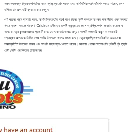
নতুন সহজলভ্য ক্রিয়াকলাপগুলির সাথে স্বাচ্ছন্দ্য বোধ করেন এবং আপনি বিকল্পগুলি কমিশন করতে পারেন, তখন
এগিয়ে যান এবং এটি ব্যবহার করে দেখুন৷
এই ধরনের পছন্দ ব্যবহার করে, আপনি ক্রিকেটের সাথে সাথে দিনের স্যুট সম্পর্কে আপনার জানা উচিত এমন সমস্ত
খবরে ভ্রমণ করতে পারেন। Crickex এইমাত্র একটি অ্যান্ড্রয়েড ওএস অ্যাপ্লিকেশন সরবরাহ করেছে যা
আজকে নতুন বুকমেকারদের প্রামাণিক ওয়েবপেজে ডাউনলোডযোগ্য। আপনি যেখানেই থাকুন না কেন এটি
সফ্টওয়্যার আপনাকে ভিডিও গেম গেমিং উপভোগ করতে সক্ষম করে। নতুন অ্যাপ্লিকেশন ইনস্টল করুন এবং
সময়ানুবর্তিতা উপভোগ করুন এবং আপনি সহজ জুয়া খেলতে পারেন। আপনার গেমের অনেকগুলি পূর্ববর্তী পুট ছাড়াই
চেষ্টা সেটিং এর ভিতরে চালানো হয়।