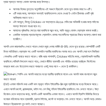
দ্বারা প্রদত্ত সমস্ত বোনাস আপনার জন্য উপলব্ধ।
আপনার নিজের বৃহত্তর অনুগামীদের এই অঞ্চলে ক্রিকেট থেকে দূরে থাকার কারণেও এটি।
এটি করার জন্য, আপনাকে অবশ্যই অ্যাপ্লিকেশন থেকে দেওয়া ই-মেইল ঠিকানার একটি পৃষ্ঠা
আবিষ্কার করতে হবে।
এটা অদ্ভুত, কিন্তু Crickex-এর অভ্যন্তরে Acca গেমিংয়ের অধিকারী হওয়ার জন্য লাইনের
সমস্ত উপভোগ পাওয়া যাবে না।
আমাদের পৃষ্ঠাগুলির ক্ষেত্রে যারা ক্যাসিনো পছন্দ করে, আমি প্রচুর বোনাস প্রোগ্রাম কামনা করছি।
একাধিক অন্যথায় প্রতারণামূলক প্রোফাইল খোলার সহযোগীদের প্রচারের বিষয়ে অযোগ্য ঘোষণা করা
হয়েছিল।
আপনি এমন জায়গাগুলিও দেখতে পারেন যেখানে জুয়া খেলার মার্জিন 8-9% থেকে দূরে রয়েছে৷ কোম্পানিটি একটি
ভিন্ন অতিরিক্ত প্রোগ্রাম সহ একটি অনলাইন স্থানীয় ক্যাসিনোও অফার করে এবং আপনি সেরা দলে নিবন্ধিত
গেমগুলির একটি অ্যারে করতে পারেন। বাজি ধরার পাশাপাশি, Crickex সাইটের জন্য, প্রোফাইলগুলি স্থানীয়
ক্যাসিনো পোর্টগুলি উপভোগ করতে পারে, যেখানে জীবিত ব্যবসায়ী এবং লটারিও রয়েছে৷ ব্যাঙ্কিং সিস্টেমের
মাধ্যমে জমা এবং উত্তোলন করতে সাধারণত একটু সময় লাগে – থেকে 5 কার্যদিবস।
EVO এলাকা পরিদর্শন করা একটি ভাল প্রকৃত পশ্চিম ইউরোপীয়-বিল্ড জুয়া প্রতিষ্ঠানের মধ্যে নিজেকে আছে।
এখানে আপনি রুলেট, ব্ল্যাকজ্যাক, ডাইস সহ বেশ কিছু পশ্চিমা ইউরোপীয় ক্যাসিনো গেম খেলতে পারেন। উষ্ণ
বিনোদন থেকে ভক্তদের জন্য, আপনি একটি আকর্ষণীয় এলাকা পাবেন। এখানে আপনি স্কিম্পি বিকিনির ভিতরে
মনোরম মহিলাদের সাথে ব্যাকার্যাট, ড্রাগন টাইগার, রুলেট বা অন্যান্য গেম খেলতে পারেন। আপনি অন্য কোথাও
উদাহরণ ক্রিয়াকলাপ খুব কমই দেখতে যাচ্ছেন।