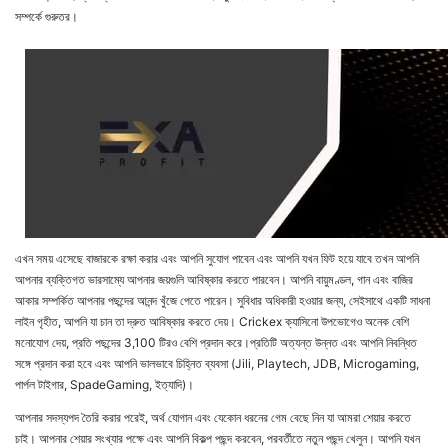
সম্পর্কে গুরুতর।
এখন সময় এসেছে বাজারকে রক্ষা করার এবং আপনি সুযোগ পাবেন এবং আপনি যখন ফিট হয়ে যাবে তখন আপনি
আপনার ব্যক্তিগত ভারসাম্যে আপনার জয়গুলি আবিষ্কার করতে পারবেন। আপনি বায়ুমণ্ডল, গান এবং বাজির
আকার সম্পর্কিত আপনার পছন্দের আনন্দ খুঁজে পেতে পারেন। সুবিধার অধিকারী হওয়ার জন্য, সেইসাথে একটি সাধনা
লাইন গৃহীত, আপনি যা চান তা দ্রুত আবিষ্কার করতে দেয়। Crickex ক্যাসিনো উপভোগেও অনেক বেশি
মনোযোগ দেয়, প্রতি পছন্দের 3,100 টিরও বেশি প্রদান করে।প্রতিটি অত্যন্ত উন্নত এবং আপনি নিবন্ধিত
সঙ্গে প্রদান করা হবে এবং আপনি ভালভাবে চিহ্নিত ব্যবসা (Jili, Playtech, JDB, Microgaming,
পার্পল টাইগার, SpadeGaming, ইত্যাদি)।
আপনার সদস্যপদ তৈরি করার পরেই, অর্থ যোগান এবং যেকোন ধরনের গেম বেছে নিন যা আমরা শেয়ার করতে
চাই। আপনার শেয়ার সংখ্যার পক্ষে এবং আপনি বিকল্প পছন্দ করবেন, পরবর্তীতে নতুন পছন্দ খেলুন। আপনি যখন