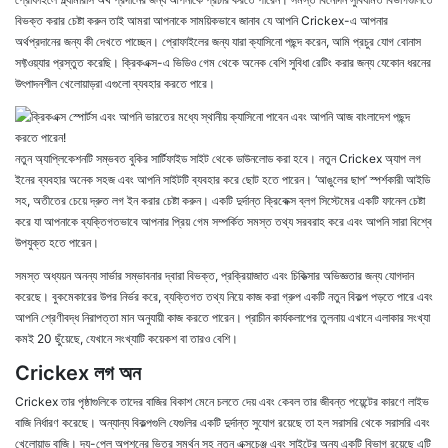
বিভক্ত করার চেষ্টা করুন তাই আমরা আপনাকে সাময়িকভাবে জানাব যে আপনি Crickex-এ আপনার
অর্থপ্রদানের জন্য কী দেখতে পাচ্ছেন। প্রোফাইলের জন্য যারা ক্যাসিনো পছন্দ করেন, আমি প্রচুর যোগ বোনাস
সফ্টওয়্যার প্রস্তুত করেছি। ক্রিকএক্স-এ ভিডিও গেম থেকে অনেক বেশি সুবিধা রেটিং করার জন্য যেকোন ধরনের
উৎপাদনশীল খেলোয়াড়রা এগুলো ব্যবহার করতে পারে।
নতুন অ্যাপ্লিকেশনটি সম্ভবত বুকির সার্টিফাইড সাইট থেকে ডাউনলোড করা হবে। নতুন Crickex অ্যাপ লগ
ইনের ব্যবহার অনেক সহজ এবং আপনি সাইটটি ব্যবহার করে ছোট হতে পারেন। ‘আঙুলের ছাপ’ স্পর্শকারী আইডি
সহ, অতীতের চেয়ে দ্রুত লগ ইন করার চেষ্টা করুন। একটি দুর্দান্ত ক্রিকেক্স ব্লগ সিস্টেমের একটি ফানেল চেষ্টা
করে যা আপনাকে ব্যক্তিগতভাবে আপনার প্রিয় গেম সম্পর্কিত সমস্ত তথ্য সরবরাহ করে এবং আপনি সারা বিশ্বে
উপযুক্ত হতে পারেন।
সমস্ত অধ্যয়ন অনন্য সার্ভার সম্ভাবনার দ্বারা বিভক্ত, প্রক্রিয়াজাত এবং চিকিত্সার অভিজ্ঞতার জন্য যোগদান
করেছে। বুকমেকারের উপর নির্ভর করে, ব্যক্তিগত তথ্য নিয়ে কাজ করা গ্রুপ একটি নতুন বিকল্প পড়তে পারে এবং
আপনি শ্রেণীবদ্ধ নিরাপত্তা মান অনুযায়ী কাজ করতে পারেন। প্রাচীন কার্যকলাপের তুলনায় এখানে এলাকার সংখ্যা
কমই 20 ছুঁয়েছে, যেখানে সংখ্যাটি কয়েকশ বা তারও বেশি।
Crickex লগ অন
Crickex তার পৃষ্ঠাগুলিকে তাদের বাজির বিকাশ মেনে চলতে দেয় এবং কেবল তার জীবন্ত পয়েন্টের কারণে লাইভ
বাজি নির্ধারণ করেছে। অন্যান্য বিকল্পগুলি যেগুলির একটি দুর্দান্ত সুযোগ রয়েছে তা হল সরাসরি থেকে সরাসরি এবং
খেলোয়াড় বাজি। দ্য-প্লে অপশনের ভিতর সমর্থন সহ নতুন এক্সচেঞ্জ এবং সাইটের অন্য একটি বিভাগ রয়েছে এটি