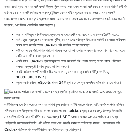
প্রয়োজনীয়তার জন্য বোধগম্য হবেন।ইমেল – এই প্রক্রিয়াটি সমর্থন লোকেদের কল করা থেকে দূরে থাকা অন্য
কারও মতো দ্রুত নয় এবং এটি একটি উত্তর খুঁজে পেতে সময় নেবে৷ আমরা এটি মোতায়েন করার পরামর্শ দিই যদি
এটি না হয় তবে আপনি বেশিরভাগ অন্যান্য ইন্টারঅ্যাকশন স্ট্রীম ব্যবহার করতে সক্ষম হবেন। আপনি
সম্ভাব্যভাবে আপনার সমস্ত উদ্বেগের সমাধান করতে পারেন কারণ তার সাথে যোগাযোগের একটি সহজ ফর্মের
মাধ্যমে, যখন দিনের একটি দিন তাজা সপ্তাহ।
নতুন স্পোর্টসবুক আকৃষ্ট করবে, ব্যবহারে সহজে, যথেষ্ট এবং এতে অনেক বিশেষ বৈশিষ্ট্য রয়েছে।
তাই, জুয়া প্রোগ্রামে পেশাদারদের সুবিধা, বোনাস এবং সর্বশ্রেষ্ঠ উপহারের আইডিয়া নেওয়ার পরিকল্পনা
করার সময় আপনি তাদের Crickex নেট লগ ইন সম্পন্ন করেছেন।
এটি লেখক যে পরিবেশগত পরিবেশ প্রদান করে তা আন্তর্জাতিক অবস্থার সাথে খাপ খায় এবং ওয়েব
বেটিং এর মালিক হওয়া প্রয়োজন।
একই সাথে, Crickex গ্রুপ নতুনদের জন্য আরেকটি বই প্রচার করছে, যা আপনাকে পরিষেবার
সমস্ত অভ্যন্তরীণ কাজ বুঝতে সাহায্য করবে।
একটি বাজিতে আপনি সর্বাধিক জিততে পারবেন, একেবারে নতুন বাজির ডিগ্রি বাদ দিয়ে,
100,100000 INR।
প্রাক-ম্যাচ থেকে, eSports ছাড়াও 24টি ক্লাস থেকে দূরে একটিতে বাজি রাখা যেতে পারে।
এটি ক্রিকএক্সকে বৈধ করে তোলে এবং আপনি বুকমেকারকে আইনী করতে পারেন, তাই আপনি আপনার বাজিকে
সঠিকভাবে এবং উদ্বেগের পরিবর্তে স্থাপন করতে পারেন। сrickex প্রত্যাহারের জন্য উপলব্ধ উপায়গুলি
দেশের উপর নির্ভর করে পরিবর্তিত হয়, কেবলমাত্র USDT আসে। আমরা আমাদের পর্যালোচনার মধ্যে
প্রক্রিয়াটি আমাকে জানিয়েছি; এটি পরীক্ষা করুন এবং আপনি সাধারণত অবিলম্বে জানেন। আমরা মনে করি
Crickex প্রতিস্থাপন একটি নিরাপদ এবং বিশ্বাসযোগ্য প্রোগ্রাম।