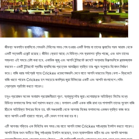
জীবন্ত অনলাইন ক্যাসিনো গেমগুলি টেবিলের সময় শেষ হওয়ার একটি উপায় যা তাদের ফ্ল্যাটের পরম আরাম থেকে
একটি সত্যবাদী এজেন্ট রয়েছে। জীবিত ক্রেতা আছে যে বিভিন্ন গেম ক্রমাগত বৃদ্ধি পাচ্ছে, এবং ভাল তাদের
সম্ভবত এই সময়ে চেষ্টা করা হবে. একাধিক জুজু এবং আপনি ইন্টারনেট রুলেটে অন্যথায় বিকল্পগুলিকে ব্ল্যাকজ্যাক
করবেন – একটি ইন্টারনেট স্থানীয় ক্যাসিনোর প্রত্যেক আমন্ত্রিত ব্যক্তি তার পছন্দ অনুসারে বিনোদন নির্ধারণ
করে। বাজি ধরার সর্বশ্রেষ্ঠ স্তর Crickex ওয়েবপেজগুলি কেনে যাতে আপনি ভারতের প্রিয় খেলা – ক্রিকেটে
বাজি ধরতে পারেন৷ Crickex হল সবচেয়ে জনপ্রিয় জুয়া বিনিময়ের একটি এবং আপনি বাংলাদেশে গেমিং
প্রোগ্রাম প্রতিষ্ঠা করতে পারেন।
তবুও প্রয়োজন অনেক অনায়াস প্রয়োজনীয়তা পূরণ. অ্যাকুমুলেটর জুয়া খেলোয়াড়কে অতিরিক্ত ফিটের মধ্যে
বিভিন্ন ফলাফলের উপর অর্থ স্থাপন করতে দেয়। ফলাফল একটি একক বাজি রাখা হয় পাশাপাশি তাদের সুযোগ বাজি
ছিঁচকে অতিরিক্ত উপরের দিকে হয়. যদি সঞ্চয়কারী থেকে আপনার নিজের ফলাফলের একজন ব্যক্তি কাজ করে
যাতে আপনি একটি হারাতে পারেন, এটি কেবল গণনা করা হয় না।
এটি আপনার শক্তির এক মিনিটের কম সময় নেয় যাতে আপনি তাজা Crickex সফ্টওয়্যার ইনস্টল করতে পারেন।
আপনি নিজে যখন অতীতে কিছু সফ্টওয়্যার ইনস্টল করেছেন, তখন অ্যালগরিদম কঠিন নয় এবং আপনি আপনার