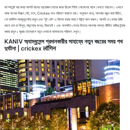
কম্পোনেন্ট যার জন্য আপনি যাদের প্রয়োজন তাদের জন্য রিয়েল টাইম লোকেদের সাথে খেলতে পারবেন। এখানে
আজ অনেক বিকল্প নেই, তবে, Crickex পরে পরিমাণ বাড়াতে চায়। অনুসরণ করে, আপনার পছন্দ করা উচিত,
গো আউটস অ্যাকুমুলেটর রাখুন এবং ‘পুট বেট’-এ ক্লিক করার কারণে উইন্ড আপ করুন। আপনি যে খেলায় বাজি
ধরতে চান তা কিনুন, সাদৃশ্যের মধ্যে, ক্রিকেট। এবং অনলাইন গেমের ভিতরে আপনার সমস্ত জীবিত বাজির ট্র্যাক
বজায় রাখুন। জুয়ার হাতব্যাগে নতুন দেখানো আমানতের পরিমাণ দেখুন।
KANIV অ্যাম্বুলেন্স প্রদানকারীর সাহায্যে নতুন বছরের সময় পথ
দুর্ঘটনা | crickex लॉगिन