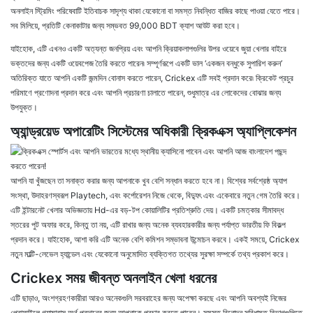
অনলাইন স্ট্রিমিং পরিষেবাটি ইতিবাচক সাদৃশ্য থাকা যেকোনো বা সমস্ত নিবন্ধিত বাজির কাছে পাওয়া যেতে পারে।
সব মিলিয়ে, প্রতিটি কেনাকাটার জন্য সম্ভবত 99,000 BDT ক্যাশ আউট করা হবে।
যাইহোক, এটি এখনও একটি অত্যন্ত জনপ্রিয় এবং আপনি ক্রিয়াকলাপগুলির উপর ওয়েবে জুয়া খেলার বাইরে
ভক্তদের জন্য একটি ওয়েবপেজ তৈরি করতে পারেন৷ সম্পূর্ণরূপে একটি ভাল ‘একজন বন্ধুকে সুপারিশ করুন’
অতিরিক্ত যাতে আপনি একটি জন্মদিন বোনাস করতে পারেন, Crickex এটি সবই প্রদান করে৷ ক্রিকেট প্রচুর
পরিমাণে প্রণোদনা প্রদান করে এবং আপনি প্রচারণা চালাতে পারেন, শুধুমাত্র এর লোকেদের বোঝার জন্য
উপযুক্ত।
অ্যান্ড্রয়েড অপারেটিং সিস্টেমের অধিকারী ক্রিকএক্স অ্যাপ্লিকেশন
আপনি যা খুঁজছেন তা সনাক্ত করার জন্য আপনাকে খুব বেশি সন্ধান করতে হবে না। বিশ্বের সর্বশ্রেষ্ঠ অ্যাপ
সংস্থা, উদাহরণস্বরূপ Playtech, এবং কর্পোরেশন নিজে থেকে, বিদ্যুৎ এবং একেবারে নতুন গেম তৈরি করে।
এটি ইন্টারনেট খেলার অভিজ্ঞতায় Hd-এর বড়-টপ কোয়ালিটির প্রতিশ্রুতি দেয়। একটি চমত্কার সীমাবদ্ধ
স্তরের পুট অফার করে, কিন্তু তা নয়, এটি রাখার জন্য অনেক ব্যবহারকারীর জন্য পর্যাপ্ত ভারতীয় ফি বিকল্প
প্রদান করে। যাইহোক, আশা করি এটি অনেক বেশি কমিশন সম্ভাবনা উন্মোচন করবে। একই সময়ে, Crickex
নতুন মাল্টি-লেভেল হ্যান্ডেল এবং যেকোনো অনুমোদিত ব্যক্তিগত তথ্যের সুরক্ষা সম্পর্কে তথ্য প্রকাশ করে।
Crickex সময় জীবন্ত অনলাইন খেলা ধরনের
এটি ছাড়াও, অংশগ্রহণকারীরা আরও অনেকগুলি সরবরাহের জন্য অপেক্ষা করছে এবং আপনি অবশ্যই নিজের
প্রোফাইলে গ্ল্যামারাস অর্থ প্রদানের জন্য আপনাকে প্রচার করতে পারেন। সমস্ত বিনোদন সুবিধামত বিভাগগুলিতে