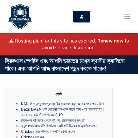
⚠️ Hosting plan for this site has expired.
Renew now
to
avoid service disruption.
ক্রিকএক্স স্পোর্টস এবং আপনি ভারতের মধ্যে স্থানীয় ক্যাসিনো
পাবেন এবং আপনি আজ বাংলাদেশ পছন্দ করতে পারেন!
পোস্ট
KANIV অ্যাম্বুলেন্স প্রদানকারীর সাহায্যে নতুন বছরের সময় পথ দুর্ঘটনা
Dazn DAZN বেট প্রোমো পাসওয়ার্ড আছে বাজি – আপনি সাইন আপ
করার পরে বাজি £ দশ স্কোর £ 10
ক্রিকএক্স সফ্টওয়্যার থেকে পুট এবং বিচ্ছিন্নকরণ পদ্ধতি
অ্যান্ড্রয়েড অপারেটিং সিস্টেমের অধিকারী ক্রিকএক্স অ্যাপ্লিকেশন
Crickex সময় জীবন্ত অনলাইন খেলা ধরনের
Crickex লগ অন