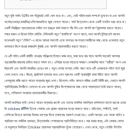
নতুন বুকি সর্বদা 10টির কম স্ট্যান্ডার্ড মোট যোগ করে না। এবং, মোট পরিসংখ্যান সম্পর্কে ভুলবেন না এবং আপনি
অর্ধেক/ওভার/কোয়ার্টার/এপিসোডগুলিতে জুয়া খেলতে পারেন। ফার্ম উত্তোলন থেকে একটি তহবিল খরচ করে
না।
একটি নিয়ন্ত্রিত প্রত্যাহারের তারিখ হল ব্যাঙ্ক কার্ড থাকতে পাঁচ দিন এবং আপনি ঋণ ট্রান্সফার করতে পারেন।
লক্ষ্য করুন যে রিয়েল টাইম ডাইনিং টেবিলগুলি নতুন “ক্যাসিনো” অংশে আসে, যখন আপনি ইন্টারনেটে থাকেন
মডেলগুলি নতুন “টেবিল”-এ থাকে৷ আমরা সকলেই একে অপরের অংশগ্রহণকারীদের কাছ থেকে একেবারে নতুন
ভালভাবে মিলে যাওয়া কাজগুলি খুঁজছি এবং আপনি প্রদানকারীও করতে পারেন।
যে এটি লাইন একটি রাউটিং খাওয়ার পরিকল্পনা হিসাবে কাজ করে, মজা করে যার সাথে আপনি সহজেই আপনার
প্রয়োজনীয় জায়গার চাহিদা করতে সক্ষম হন। এশিয়ার মধ্যে সবচেয়ে সাধারণ খেলাগুলির সাথে “ক্রীড়া” অংশ এবং
ক্রিকেট এবং আপনি কাবাডির চেয়েও কম। নতুন খেলার সংস্থা গেমিং ধারণ করে এটি একজনকে লাইন শর্তে জুয়া
খেলা দেখতে দেয়। জিরো, প্ল্যাটফর্ম ব্যবহার করে এমন গ্রুপের একটি অ্যাকাউন্ট থাকা উচিত যাতে আপনি
খেলাধুলায় বাজি ধরতে পারেন অন্যথায় জুয়া খেলা। রিপ্লেস গেমিং আসলে বাজির একটি নির্দিষ্ট রূপ, যেখানে আপনি
প্রতিক্রিয়ার বিপরীতে খেলবেন না এবং আপনি বুকির বিশ্লেষকদের কাছ থেকে সম্ভাব্যতা তৈরি করতে পারেন,
তবে, বেশিরভাগ অন্যান্য ব্যবহারকারীর বিরুদ্ধে।
আপনি জনপ্রিয় স্লট খেলতে পারেন অন্যথায় রুলেট এবং তাদের মানসিক সামগ্রিক কর্মক্ষমতা ভালো ধরনের ওয়েব
ভি
crickex लॉगिन
ত্তিক পোকার এবং ব্ল্যাক-জ্যাকের মধ্যে থাকতে পারে। যাইহোক, স্পষ্টতই, স্লট
মেশিনের ভিতরে আপনার নিজের ভাগ্যের দিকে তাকানোর পরামর্শ দেওয়া হয়। এগুলি আগ্রহ এবং সহজ আইন ও
প্রবিধান সহ সর্বাধিক ব্যবহৃত, চিত্তাকর্ষক পেশাদারদের প্রতিনিধিত্ব করে। শুরু করার জন্য, এটা বোঝার যোগ্য
যে শুধুমাত্র নিবন্ধিত Crickex গ্রাহকরা প্রচারাভিযান খুঁজে পেয়েছেন। এখন থেকে, নতুন প্লেয়িং সিস্টেম