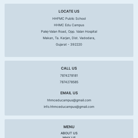
LOCATE US
HHFMC Public School
HHMC Edu Campus
Palej-Valan Road, Opp. Valan Hospital
Makan, Ta. Karjan, Dist. Vadodara,
Gujarat - 392220
CALL US
7874278181
7874278585
EMAIL US
hhmceducampus@gmail.com
info.hhmceducampus@gmail.com
MENU
ABOUT US
WHY US