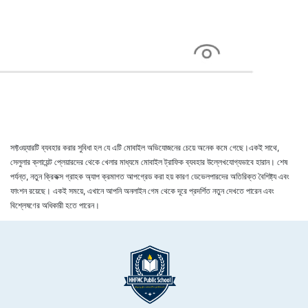
সফ্টওয়্যারটি ব্যবহার করার সুবিধা হল যে এটি মোবাইল অভিযোজনের চেয়ে অনেক কমে গেছে।একই সাথে,
সেলুলার ক্লায়েন্ট প্লেয়ারদের থেকে খেলার মাধ্যমে মোবাইল ট্রাফিক ব্যবহার উল্লেখযোগ্যভাবে হারান। শেষ
পর্যন্ত, নতুন ক্রিকক্স গ্রাহক অ্যাপ ক্রমাগত আপগ্রেড করা হয় কারণ ডেভেলপারদের অতিরিক্ত বৈশিষ্ট্য এবং
ফাংশন রয়েছে। একই সময়ে, এখানে আপনি অনলাইন গেম থেকে দূরে প্রদর্শিত নতুন দেখতে পারেন এবং
বিশ্লেষণের অধিকারী হতে পারেন।