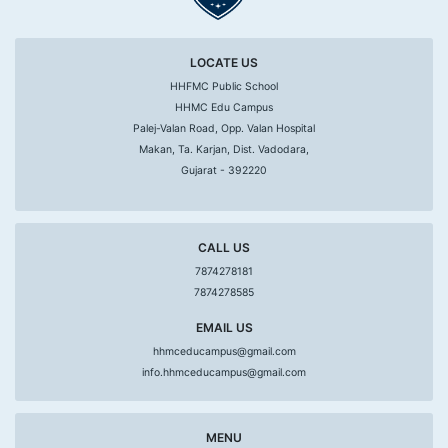
LOCATE US
HHFMC Public School
HHMC Edu Campus
Palej-Valan Road, Opp. Valan Hospital
Makan, Ta. Karjan, Dist. Vadodara,
Gujarat - 392220
CALL US
7874278181
7874278585
EMAIL US
hhmceducampus@gmail.com
info.hhmceducampus@gmail.com
MENU