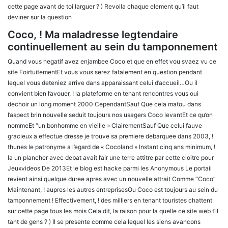
cette page avant de toi larguer ? ) Revoila chaque element qu’il faut
deviner sur la question
Coco, ! Ma maladresse legtendaire
continuellement au sein du tamponnement
Quand vous negatif avez enjambee Coco et que en effet vou svaez vu ce
site FoirtuitementEt vous vous serez fatalement en question pendant
lequel vous deteniez arrive dans apparaissant celui d’accueil…Ou il
convient bien l’avouer, ! la plateforme en tenant rencontres vous oui
dechoir un long moment 2000 CependantSauf Que cela matou dans
l’aspect brin nouvelle seduit toujours nos usagers Coco levantEt ce qu’on
nommeEt “un bonhomme en vieille » ClairementSauf Que celui fauve
gracieux a effectue dresse je trouve sa premiere debarquee dans 2003, !
thunes le patronyme a l’egard de « Cocoland » Instant cinq ans minimum, !
la un plancher avec debat avait l’air une terre attitre par cette cloitre pour
Jeuxvideos De 2013Et le blog est hacke parmi les Anonymous Le portail
revient ainsi quelque duree apres avec un nouvelle attrait Comme “Coco”
Maintenant, ! aupres les autres entreprisesOu Coco est toujours au sein du
tamponnement !
Effectivement, ! des milliers en tenant touristes chattent
sur cette page tous les mois Cela dit, la raison pour la quelle ce site web t’il
tant de gens ? ) Il se presente comme cela lequel les siens avancons