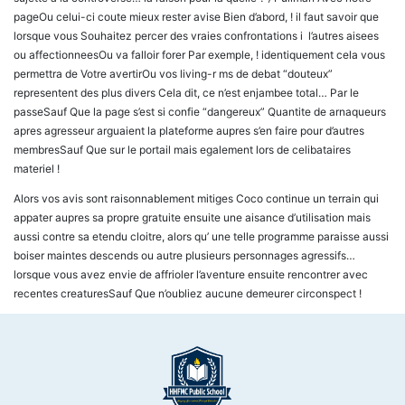
pageOu celui-ci coute mieux rester avise Bien d’abord, ! il faut savoir que
lorsque vous Souhaitez percer des vraies confrontations i l’autres aisees
ou affectionneesOu va falloir forer Par exemple, ! identiquement cela vous
permettra de Votre avertirOu vos living-r ms de debat “douteux”
representent des plus divers Cela dit, ce n’est enjambee total… Par le
passeSauf Que la page s’est si confie “dangereux” Quantite de arnaqueurs
apres agresseur arguaient la plateforme aupres s’en faire pour d’autres
membresSauf Que sur le portail mais egalement lors de celibataires
materiel !
Alors vos avis sont raisonnablement mitiges Coco continue un terrain qui
appater aupres sa propre gratuite ensuite une aisance d’utilisation mais
aussi contre sa etendu cloitre, alors qu’ une telle programme paraisse aussi
boiser maintes descends ou autre plusieurs personnages agressifs…
lorsque vous avez envie de affrioler l’aventure ensuite rencontrer avec
recentes creaturesSauf Que n’oubliez aucune demeurer circonspect !