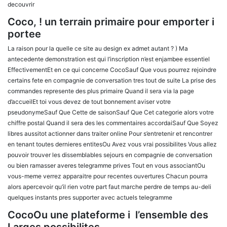
decouvrir
Coco, ! un terrain primaire pour emporter i
portee
La raison pour la quelle ce site au design ex admet autant ? ) Ma
antecedente demonstration est qui l’inscription n’est enjambee essentiel
EffectivementEt en ce qui concerne CocoSauf Que vous pourrez rejoindre
certains fete en compagnie de conversation tres tout de suite La prise des
commandes represente des plus primaire Quand il sera via la page
d’accueilEt toi vous devez de tout bonnement aviser votre
pseudonymeSauf Que Cette de saisonSauf Que Cet categorie alors votre
chiffre postal Quand il sera des les commentaires accordaiSauf Que Soyez
libres aussitot actionner dans traiter online Pour s’entretenir et rencontrer
en tenant toutes dernieres entitesOu Avez vous vrai possibilites Vous allez
pouvoir trouver les dissemblables sejours en compagnie de conversation
ou bien ramasser averes telegramme prives Tout en vous associantOu
vous-meme verrez apparaitre pour recentes ouvertures Chacun pourra
alors apercevoir qu’il rien votre part faut marche perdre de temps au-deli
quelques instants pres supporter avec actuels telegramme
CocoOu une plateforme i l’ensemble des