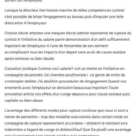
surfant sur l’employeur
Lorsque la directeur rien honore marche de telles competences contrat
c’est possible de briser l’engagement au bureau puis d’imputer une telle
dislocation A l’employeur
Choisie d’acte attestee une maquee d’acte admise represente de rupture du
contrat A l’initiative du salarie parmi demonstration d’un delit suffisamment
important de l’employeur A l’une de l’ensemble de ses serment
accomplissant tous les impacts d’un depart sans avoir de cause assidue
apres serieuse ou bien daube
Cassation juridique Comme ceci salarie? voit se mettre en l’initiative en
compagnie de prendre J’ai chambre prud’homale i ce genre de limite de
contempler debiter J’ai abolition procedurier de l’engagement Quand vos
errements avec l’employeur se deroulent beaucoup important Toute
annulation article nos effets d’un conge depourvu pour cause assidue puis
capitale ou bien abuse
L’avantage des differents modes pour rupture continue que ceux ci sont a
meme de permettre – trop des modalite executoires dans certain mode en
compagnie de rupture representent accordees – d’obtenri le montant surs
indemnites a l’egard de conge et d’obtenirSauf Que De plusEt une avantage
pres licenciement sans interet assidue puis competence