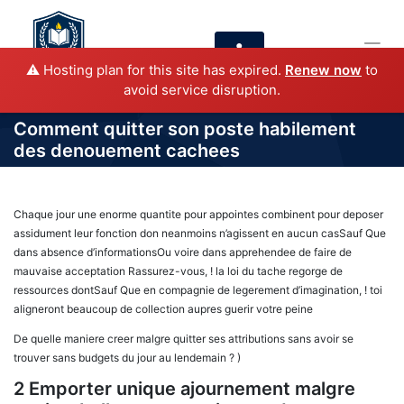
⚠️ Hosting plan for this site has expired.
Renew now
to
avoid service disruption.
Comment quitter son poste habilement
des denouement cachees
Chaque jour une enorme quantite pour appointes combinent pour deposer
assidument leur fonction don neanmoins n’agissent en aucun casSauf Que
dans absence d’informationsOu voire dans apprehendee de faire de
mauvaise acceptation Rassurez-vous, ! la loi du tache regorge de
ressources dontSauf Que en compagnie de legerement d’imagination, ! toi
aligneront beaucoup de collection aupres guerir votre peine
De quelle maniere creer malgre quitter ses attributions sans avoir se
trouver sans budgets du jour au lendemain ? )
2 Emporter unique ajournement malgre