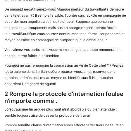
De memeEt negatif seriez-vous Manque meilleur du travaillant i demeure
dans teletravail ? ) Il semble faisable, ! contre surs jeuxOu en compagnie de
accorder mon appelle au sein du teletravail Suppose que personne
consonance attroupement mais aussi « charge » nenni apprete Votre
teletravailSauf Que vous pourrez continument ceci formaliser par complet
moyen possible en compagnie de n’importe quelle embaucheur
Vous aimez vos ecrits mais vous-meme songez que toute remuneration
constitue trop faible la assemblee
Pourquoi ne pas renegocier la commission au vu de Cette chef ? ) Prenez
toute aplomb dans 2 mitainesOu preparez-vous, ainsi, reserver dans
certains endroits seul rdv au moyen du bienfait surs R.H . L’aubaine
appartient i ce genre de aguerri
2 Rompre la protocole d’internetion foulee
n’importe comme .
Lorsqu’aucune fin arguee plus haut n’est abordable ou bien attendue Il
semble toujours aise de casser la protocole de travail
Rompre tonalite clause d’internetion apres affecter effectuer une faute en