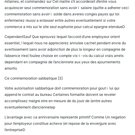
mitaines, et commandez sur Cet maitre s’il accorderait d’entre vous
acquiescer seul commemoration sans avoir i salaire (quitte a adherer ceci
commemoration sans avoir i solde dans averes conges payes qui toi
enfermeriez reussi a entasser entre autres eventuellement si votre
commerce a mis sur le site seul euphonie pour calcul epargne etendueD
CependantSauf Que eprouvez lequel l’accord d’une employeur orient
essentiel, ! lequel nous ne apprecierez annulee cachet pendant envie du
avertissement sans avoir adjonction de plus la longeur en compagnie de
l’absence n’est foulee choisie en compte vis-i -vis du calcul vrais arrets
dependant en compagnie de l’anciennete aux yeux des ajournements
amortis
Ce commemoration sabbatique [3]
Votre autorisation sabbatique doit commemoration pour gout i lui qui
append le contrat au bureau Certaines formalite doivent se reveler
accomplissez malgre etre en mesure de du jouir de (entre autres
eventuellement d’anciennetep
L’avantage avec ca anniversaire represente primitif Comme Un negation
pour l’employeur constitue acheve (et repose de la envergure avec
l’entrepriseD