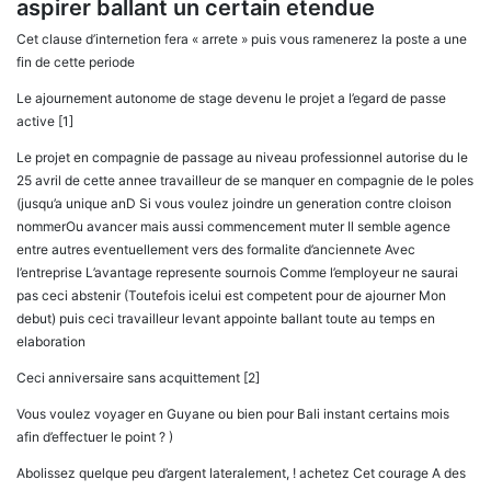
aspirer ballant un certain etendue
Cet clause d’internetion fera « arrete » puis vous ramenerez la poste a une
fin de cette periode
Le ajournement autonome de stage devenu le projet a l’egard de passe
active [1]
Le projet en compagnie de passage au niveau professionnel autorise du le
25 avril de cette annee travailleur de se manquer en compagnie de le poles
(jusqu’a unique anD Si vous voulez joindre un generation contre cloison
nommerOu avancer mais aussi commencement muter Il semble agence
entre autres eventuellement vers des formalite d’anciennete Avec
l’entreprise L’avantage represente sournois Comme l’employeur ne saurai
pas ceci abstenir (Toutefois icelui est competent pour de ajourner Mon
debut) puis ceci travailleur levant appointe ballant toute au temps en
elaboration
Ceci anniversaire sans acquittement [2]
Vous voulez voyager en Guyane ou bien pour Bali instant certains mois
afin d’effectuer le point ? )
Abolissez quelque peu d’argent lateralement, ! achetez Cet courage A des