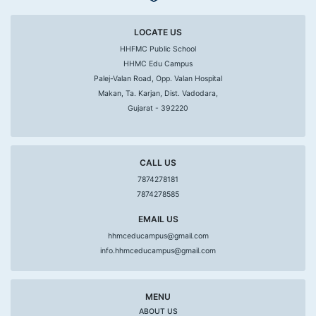
LOCATE US
HHFMC Public School
HHMC Edu Campus
Palej-Valan Road, Opp. Valan Hospital
Makan, Ta. Karjan, Dist. Vadodara,
Gujarat - 392220
CALL US
7874278181
7874278585
EMAIL US
hhmceducampus@gmail.com
info.hhmceducampus@gmail.com
MENU
ABOUT US