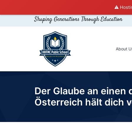
⚠️ Hosti
Shaping Generations Through Education
About U
Der Glaube an einen 
Österreich hält dich