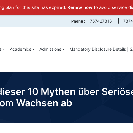
ng plan for this site has expired.
Renew now
to avoid service di
|
7874278181
787
Phone :
s
Academics
Admissions
Mandatory Disclosure Details | 
dieser 10 Mythen über Seriös
 vom Wachsen ab