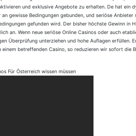
aktivieren und exklusive Angebote zu erhalten. De hat ein 
r an gewisse Bedingungen gebunden, und seriöse Anbieter 
edingungen gefunden wird. Der bisher höchste Gewinn in H
lich an. Wenn neue seriöse Online Casinos oder auch etablie
ngen Überprüfung unterziehen und hohe Auflagen erfüllen. 
n einem betreffenden Casino, so reduzieren wir sofort die