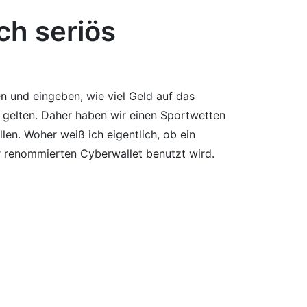
ch seriös
n und eingeben, wie viel Geld auf das
 gelten. Daher haben wir einen Sportwetten
en. Woher weiß ich eigentlich, ob ein
der renommierten Cyberwallet benutzt wird.