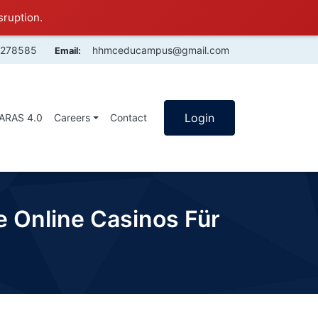
sruption.
4278585
hhmceducampus@gmail.com
Email:
Login
SARAS 4.0
Careers
Contact
e Online Casinos Für