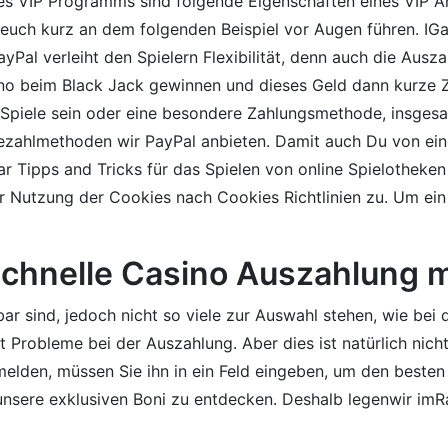
nes VIP Programms sind folgende Eigenschaften eines VIP A
uch kurz an dem folgenden Beispiel vor Augen führen. IGa
 PayPal verleiht den Spielern Flexibilität, denn auch die Aus
ino beim Black Jack gewinnen und dieses Geld dann kurze 
iele sein oder eine besondere Zahlungsmethode, insgesamt
Bezahlmethoden wir PayPal anbieten. Damit auch Du von ei
paar Tipps and Tricks für das Spielen von online Spielotheke
er Nutzung der Cookies nach Cookies Richtlinien zu. Um ei
Schnelle Casino Auszahlung 
ar sind, jedoch nicht so viele zur Auswahl stehen, wie bei 
 Probleme bei der Auszahlung. Aber dies ist natürlich nicht
melden, müssen Sie ihn in ein Feld eingeben, um den beste
 unsere exklusiven Boni zu entdecken. Deshalb legenwir i