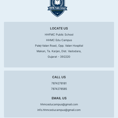
LOCATE US
HHFMC Public School
HHMC Edu Campus
Palej-Valan Road, Opp. Valan Hospital
Makan, Ta. Karjan, Dist. Vadodara,
Gujarat - 392220
CALL US
7874278181
7874278585
EMAIL US
hhmceducampus@gmail.com
info.hhmceducampus@gmail.com