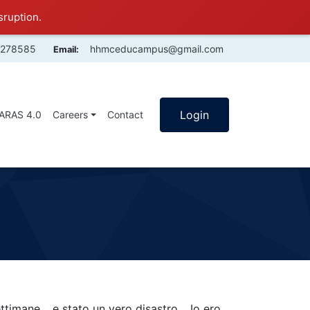
sruption.
4278585
hhmceducampus@gmail.com
Email:
Login
SARAS 4.0
Careers
Contact
ttimane… e stato un vero disastro… Io ero