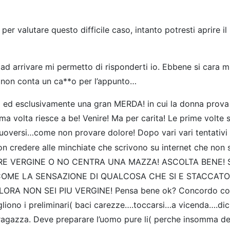
er valutare questo difficile caso, intanto potresti aprire il
 ad arrivare mi permetto di risponderti io. Ebbene si cara mi
a non conta un ca**o per l’appunto…
 ed esclusivamente una gran MERDA! in cui la donna prova
ima volta riesce a be! Venire! Ma per carita! Le prime volte
oversi…come non provare dolore! Dopo vari vari tentativi
Non credere alle minchiate che scrivono su internet che no
ERE VERGINE O NO CENTRA UNA MAZZA! ASCOLTA BENE!
OME LA SENSAZIONE DI QUALCOSA CHE SI E STACCATO (
NON SEI PIU VERGINE! Pensa bene ok? Concordo con vic
ogliono i preliminari( baci carezze….toccarsi…a vicenda….d
la ragazza. Deve preparare l’uomo pure li( perche insomma d