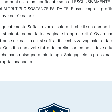
l massimo puoi usare un lubrificante solo ed ESCLUSIVAM
 ALTRI TIPI O SOSTANZE FAI DA TE! E usa sempre il profilatt
 dove ce c’e calore!
 eloquentemente Sofia. Io vorrei solo dirti che il suo compo
una stupidata come “la tua vagina e troppo stretta”. Ovvio ch
(tranne nei casi in cui si soffra di secchezza vaginale) e da
o. Quindi o non avete fatto dei preliminari come si deve o 
che hanno bisogno di piu tempo. Spiegaglielo la prossima 
propria incapacita.