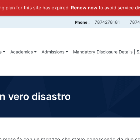
ng plan for this site has expired.
Renew now
to avoid service di
|
7874278181
787
Phone :
s
Academics
Admissions
Mandatory Disclosure Details | 
n vero disastro
a un mese fa con un ragazzo che stavo conoscendo da due se