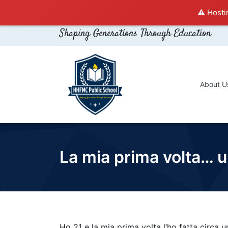
⚠️ Hosti
Shaping Generations Through Education
About U
La mia prima volta… u
Ho 21 e la mia prima volta l’ho fatta circ