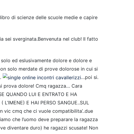
 libro di scienze delle scuole medie e capire
a sei sverginata.Benvenuta nel club! Il fatto
 solo ed eslusivamente dolore e dolore e
 son solo merdate di prove dolorose in cui si
 .
…poi si.
n si prova dolore! Cmq ragazza… Cara
 SE QUANDO LUI E ENTRATO E HA
 L’IMENE) E HAI PERSO SANGUE..SUL
 cmq che ci vuole compatibilita’..due
iciamo che l’uomo deve preparare la ragazza
eve diventare duro) he ragazzi scusate! Non