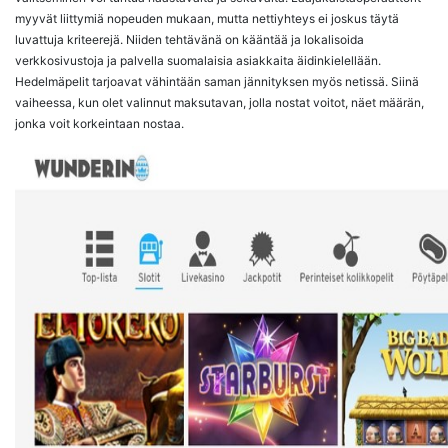
myyvät liittymiä nopeuden mukaan, mutta nettiyhteys ei joskus täytä
luvattuja kriteerejä. Niiden tehtävänä on kääntää ja lokalisoida
verkkosivustoja ja palvella suomalaisia asiakkaita äidinkielellään.
Hedelmäpelit tarjoavat vähintään saman jännityksen myös netissä. Siinä
vaiheessa, kun olet valinnut maksutavan, jolla nostat voitot, näet määrän,
jonka voit korkeintaan nostaa.