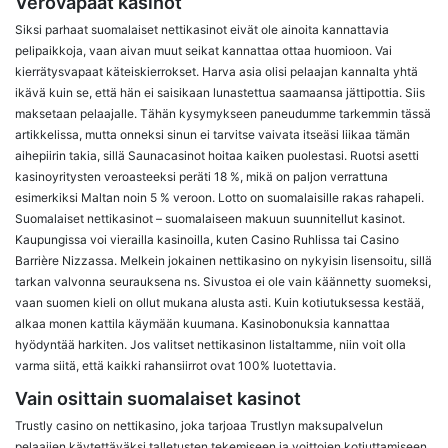
Verovapaat kasinot
Siksi parhaat suomalaiset nettikasinot eivät ole ainoita kannattavia
pelipaikkoja, vaan aivan muut seikat kannattaa ottaa huomioon. Vai
kierrätysvapaat käteiskierrokset. Harva asia olisi pelaajan kannalta yhtä
ikävä kuin se, että hän ei saisikaan lunastettua saamaansa jättipottia. Siis
maksetaan pelaajalle. Tähän kysymykseen paneudumme tarkemmin tässä
artikkelissa, mutta onneksi sinun ei tarvitse vaivata itseäsi liikaa tämän
aihepiirin takia, sillä Saunacasinot hoitaa kaiken puolestasi. Ruotsi asetti
kasinoyritysten veroasteeksi peräti 18 %, mikä on paljon verrattuna
esimerkiksi Maltan noin 5 % veroon. Lotto on suomalaisille rakas rahapeli.
Suomalaiset nettikasinot – suomalaiseen makuun suunnitellut kasinot.
Kaupungissa voi vierailla kasinoilla, kuten Casino Ruhlissa tai Casino
Barrière Nizzassa. Melkein jokainen nettikasino on nykyisin lisensoitu, sillä
tarkan valvonna seurauksena ns. Sivustoa ei ole vain käännetty suomeksi,
vaan suomen kieli on ollut mukana alusta asti. Kuin kotiutuksessa kestää,
alkaa monen kattila käymään kuumana. Kasinobonuksia kannattaa
hyödyntää harkiten. Jos valitset nettikasinon listaltamme, niin voit olla
varma siitä, että kaikki rahansiirrot ovat 100% luotettavia.
Vain osittain suomalaiset kasinot
Trustly casino on nettikasino, joka tarjoaa Trustlyn maksupalvelun
pelaajien käytettäväksi talletusten tekemiseen ja voittojen kotiuttamiseen.