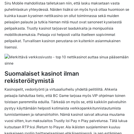
Siru Mobile mahdollistaa talletuksen niin, että lasku maksetaan vasta
puhelinlaskun yhteydessä. Näiden lisäksi on myös hyvä ottaa huomioon se
kuinka kauan kyseinen nettikasino on ollut toiminnassa sekä muiden
pelaajien palaute ja tutkia hieman mitä muut ovat sanoneet kyseisestä
pelipaikasta. Trustly kasinot tarjoavat laadukkaita ja monipuolisia
mobiilikokemuksia. Pelaaja voi helposti valita itselleen sopivimmat
pelipaikat. Turvallisen kasinon perustana on kuitenkin asianmukainen
lisenssi.
Suomalaiset kasinot ilman
rekisteröitymistä
Kasinopelit, vedonlyönti ja virtuaaliurheilu yhdeltä pelitililtä. Ahkeria
pelaajia ilahduttaa tieto, että BC Game tarjoaa myös VIP ohjelman toinen
toistaan paremmilla eduilla. Tärkeää on myös se, että kaikkiin palveluihin
pystyy käyttämään helposti kotimaista verkkopankkitunnistautumista
tunnistamiseen ja rahansiirtoihin. Nämä kasinot saivat alkunsa muutama
vuosi sitten, kun maksulaitos Trustly loi Pay n Play palvelunsa. Tätä lukua
kutsutaan RTP:ksi /Return to Player. Ala ikäisten suojeleminen kuuluu
keskeiseen rooliin haittapelaamisen ehkäisemisessä, ja sen estäminen