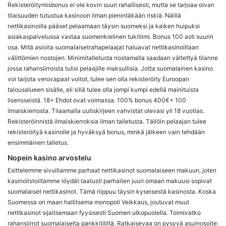
Rekisteröitymisbonus ei ole kovin suuri rahallisesti, mutta se tarjoaa oivan
tilaisuuden tutustua kasinoon ilman pienintäkään riskiä. Näillä
nettikasinoilla pääset pelaamaan täysin suomeksi ja kaiken huipuksi
asiakaspalvelussa vastaa suomenkielinen tukitiimi. Bonus 100 asti suurin
osa. Mitä asioita suomalaisetrahapelaajat haluavat nettikasinoiltaan
välittömien nostojen. Minimitalletusta nostamalla saadaan vältettyä tilanne
jossa rahansiirroista tulisi pelaajille maksullisia. Jotta suomalainen kasino
voi tarjota verovapaat voitot, tulee sen olla rekisteröity Euroopan
talousalueen sisälle, eli sillä tulee olla jompi kumpi edellä mainituista
lisensseistä. 18+ Ehdot ovat voimassa. 100% bonus 400€+ 100
ilmaiskierrosta. Tilaamalla uutiskirjeen vahvistat olevasi yli 18 vuotias.
Rekisteröinnistä ilmaiskierroksia ilman talletusta. Tällöin pelaajan tulee
rekisteröityä kasinolle ja hyväksyä bonus, minkä jälkeen vain tehdään
ensimmäinen talletus.
Nopein kasino arvostelu
Esittelemme sivuillamme parhaat nettikasinot suomalaiseen makuun, joten
kasinolistoiltamme löydät taatusti parhaiten juuri omaan makuusi sopivat
suomalaiset nettikasinot. Tämä riippuu täysin kyseisestä kasinosta. Koska
Suomessa on maan hallitsema monopoli Veikkaus, joutuvat muut
nettikasinot sijaitsemaan fyysisesti Suomen ulkopuolella. Toimivatko
rahansiirrot suomalaiselta pankkitililtä. Ratkaisevaa on pysyvä asuinosoite: