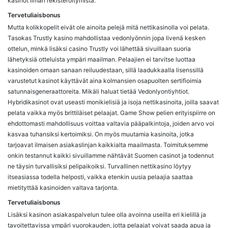
kasinot ilman rekisteröitymistä.
Tervetuliaisbonus
Mutta kolikkopelit eivät ole ainoita pelejä mitä nettikasinolla voi pelata.
Tasokas Trustly kasino mahdollistaa vedonlyönnin jopa livenä kesken
ottelun, minkä lisäksi casino Trustly voi lähettää sivuillaan suoria
lähetyksiä otteluista ympäri maailman. Pelaajien ei tarvitse luottaa
kasinoiden omaan sanaan reiluudestaan, sillä laadukkaalla lisenssillä
varustetut kasinot käyttävät aina kolmansien osapuolten sertifioimia
satunnaisgeneraattoreita. Mikäli haluat tietää Vedonlyontiyhtiot.
Hybridikasinot ovat useasti monikielisiä ja isoja nettikasinoita, joilla saavat
pelata vaikka myös brittiläiset pelaajat. Game Show pelien erityispiirre on
ehdottomasti mahdollisuus voittaa valtavia pääpalkintoja, joiden arvo voi
kasvaa tuhansiksi kertoimiksi. On myös muutamia kasinoita, jotka
tarjoavat ilmaisen asiakaslinjan kaikkialta maailmasta. Toimituksemme
onkin testannut kaikki sivuillamme nähtävät Suomen casinot ja todennut
ne täysin turvallisiksi pelipaikoiksi. Turvallinen nettikasino löytyy
itseasiassa todella helposti, vaikka etenkin uusia pelaajia saattaa
mietityttää kasinoiden valtava tarjonta.
Tervetuliaisbonus
Lisäksi kasinon asiakaspalvelun tulee olla avoinna useilla eri kielillä ja
tavoitettavissa ympäri vuorokauden, jotta pelaajat voivat saada apua ja