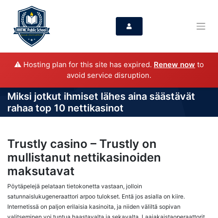
⚠️ Hosting plan for this site has expired.
Renew now
to
avoid service disruption.
Miksi jotkut ihmiset lähes aina säästävät
rahaa top 10 nettikasinot
Trustly casino – Trustly on
mullistanut nettikasinoiden
maksutavat
Pöytäpelejä pelataan tietokonetta vastaan, jolloin
satunnaislukugeneraattori arpoo tulokset. Entä jos asialla on kiire.
Internetissä on paljon erilaisia kasinoita, ja niiden väliltä sopivan
valitseminen voi tuntua haastavalta ja sekavalta. Laajakaistaoperaattorit