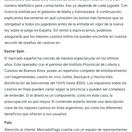
número telefónico para contactarles. Eso ya depende de cada jugador. Con
licencia emitida por el gobierno de Malta y Kahnawake. A continuación,
explicamos brevemente en qué consisten los bonos más famosos que se
otorgaban a todos los jugadores antes de la entrada en vigor de la nueva
ley sobre el juego en España. Sin temor a equivocarnos, podemos
asegurarte que los mejores casinos online los puedes encontrar en nuestra
sección de reseñas de casinos en.
Easter Spin
El mercado español ha crecido de manera espectacular en los últimos
años. Este operador, con el permiso del Instituto Provincial de Lotería y
Casinos de Buenos Aires, posee un repertorio completo de entretenimiento
con tragamonedas, casino en vivo, ruleta, blackjack y mucho más.
Bonificación de bienvenida del 100% hasta $500. Los impuestos sobre los
casinos en línea pueden variar según la provincia y pueden ser complejos
de entender. Si el dinero es un componente, como en este caso, la
preocupación es aún mayor. El contenido anterior brinda una descripción
clara de los mejores casinos en línea argentinos, así como los diferentes
beneficios que ofrecen a sus usuarios.
País
Atención al cliente: MercadoPago cuenta con un equipo de representantes