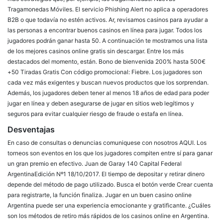
Tragamonedas Móviles. El servicio Phishing Alert no aplica a operadores
B2B o que todavía no estén activos. Ar, revisamos casinos para ayudar a
las personas a encontrar buenos casinos en línea para jugar. Todos los
jugadores podrán ganar hasta 50. A continuación te mostramos una lista
de los mejores casinos online gratis sin descargar. Entre los más
destacados del momento, están. Bono de bienvenida 200% hasta 500€
+50 Tiradas Gratis Con código promocional: Fiebre. Los jugadores son
cada vez más exigentes y buscan nuevos productos que los sorprendan.
Además, los jugadores deben tener al menos 18 años de edad para poder
jugar en línea y deben asegurarse de jugar en sitios web legítimos y
seguros para evitar cualquier riesgo de fraude o estafa en línea.
Desventajas
En caso de consultas o denuncias comuniquese con nosotros AQUI. Los
torneos son eventos en los que los jugadores compiten entre sí para ganar
un gran premio en efectivo. Juan de Garay 140 Capital Federal
ArgentinaEdición Nº1 18/10/2017. El tiempo de depositar y retirar dinero
depende del método de pago utilizado. Busca el botón verde Crear cuenta
para registrarte, la función finaliza. Jugar en un buen casino online
Argentina puede ser una experiencia emocionante y gratificante. ¿Cuáles
son los métodos de retiro más rápidos de los casinos online en Argentina.