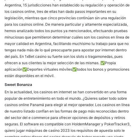
Argentina, 15 jurisdicciones han establecido su regulación y operación de
los casinos online, tres de ellas han dado pasos importantes en su
legislación, mientras que cinco provincias continúan sin una regulación
para los casinos online. De manera particular y altamente especializada,
hemos analizado todos los puntos ya mencionados, efectuando pruebas
minuciosas que permitieron determinar cuáles son los casinos en línea de
mayor calidad en Argentina, facilitando muchísimo tu trabajo para que no
tengas nada más de lo qué preocuparte para apostar por internet dentro
del país. En 1xBet casino su fuerte son los slots o tragamonedas, pues
ofrecen a sus clientes la mejor selección de las mismas. ✅Propia
aplicación✅Deportes virtuales móviles✅todos los bonos y promociones
están disponibles en el móvil.
Sweet Bonanza
En la actualidad, los casinos en internet se han convertido en una forma
popular de entretenimiento en todo el mundo. ¿Quieres saber todo sobre
casinos online Panamá para elegir al mejor operador. Los casinos en línea
de nuestro listado confían en las formas de pago más reconocidas dentro
del sector del e commerce para ofrecer opciones de depósitos y retiros
seguras. El software es compatible con HoldemManager y PokerTracker3,
quiero jugar máquinas de casino 2023 los requisitos de apuesta solo le
permiten retirar dinero del casino después de haber ganado una cierta