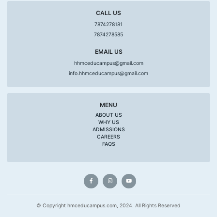
CALL US
7874278181
7874278585
EMAIL US
hhmceducampus@gmail.com
info.hhmceducampus@gmail.com
MENU
ABOUT US
WHY US
ADMISSIONS
CAREERS
FAQS
© Copyright hmceducampus.com, 2024. All Rights Reserved