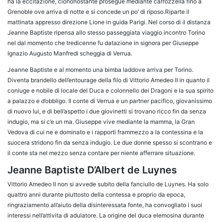
ha la eccitazione, ciononostante prosegue mediante carrozzella fino a
Grenoble ove arriva di notte e si concede un po’ di riposo.Riparte il
mattinata appresso direzione Lione in guida Parigi.
Nel corso di il distanza
Jeanne Baptiste ripensa allo stesso passeggiata viaggio incontro Torino
nel dal momento che tredicenne fu datazione in signora per Giuseppe
Ignazio Augusto Manfredi scheggia di Verrua.
Jeanne Baptiste e al momento una bimba laddove arriva per Torino.
Diventa brandello dell’entourage della filo di Vittorio Amedeo II in quanto il
coniuge e nobile di locale del Duca e colonnello dei Dragoni e la sua spirito
a palazzo e d’obbligo. Il conte di Verrua e un partner pacifico, giovanissimo
di nuovo lui, e di bell’aspetto i due giovinetti si trovano ricco fin da senza
indugio, ma si c’e un ma. Giuseppe vive mediante la mamma, la Gran
Vedova di cui ne e dominato e i rapporti frammezzo a la contessina e la
suocera stridono fin da senza indugio. Le due donne spesso si scontrano e
il conte sta nel mezzo senza contare per niente afferrare situazione.
Jeanne Baptiste D’Albert de Luynes
Vittorio Amedeo II non si avvede subito della fanciullo de Luynes. Ha solo
quattro anni durante piuttosto della contessa e proprio da epoca,
ringraziamento all’aiuto della disinteressata fonte, ha convogliato i suoi
interessi nell’attivita di adulatore. La origine del duca elemosina durante