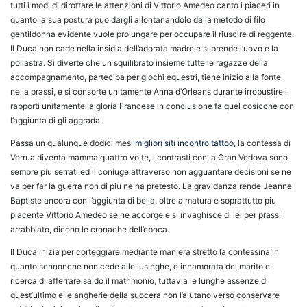
tutti i modi di dirottare le attenzioni di Vittorio Amedeo canto i piaceri in
quanto la sua postura puo dargli allontanandolo dalla metodo di filo
gentildonna evidente vuole prolungare per occupare il riuscire di reggente.
Il Duca non cade nella insidia dell’adorata madre e si prende l’uovo e la
pollastra. Si diverte che un squilibrato insieme tutte le ragazze della
accompagnamento, partecipa per giochi equestri, tiene inizio alla fonte
nella prassi, e si consorte unitamente Anna d’Orleans durante irrobustire i
rapporti unitamente la gloria Francese in conclusione fa quel cosicche con
l’aggiunta di gli aggrada.
Passa un qualunque dodici mesi
migliori siti incontro tattoo
, la contessa di
Verrua diventa mamma quattro volte, i contrasti con la Gran Vedova sono
sempre piu serrati ed il coniuge attraverso non agguantare decisioni se ne
va per far la guerra non di piu ne ha pretesto. La gravidanza rende Jeanne
Baptiste ancora con l’aggiunta di bella, oltre a matura e soprattutto piu
piacente Vittorio Amedeo se ne accorge e si invaghisce di lei per prassi
arrabbiato, dicono le cronache dell’epoca.
Il Duca inizia per corteggiare mediante maniera stretto la contessina in
quanto sennonche non cede alle lusinghe, e innamorata del marito e
ricerca di afferrare saldo il matrimonio, tuttavia le lunghe assenze di
quest’ultimo e le angherie della suocera non l’aiutano verso conservare