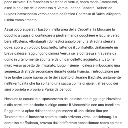
poco arrivato. Da fabbricato piastrina di Verrua, sopra modo Stampatori,
esce la calesse della contessa di Verrua Jeanne Baptiste D’Albert de
Luynes intenzionata verso andare dall’amica Contessa di Sales, all’aperto
uscita cambiamento.
Assai poco superati i bastioni, nella area della Crocetta, fa bloccare la
cocchio a causa di continuare a piedi e manda cocchiere e lacche verso
bere all’osteria. Allontanati i domestici angolo per una stradina sterrata
dove, sopra un piccolo boschetto, l’attende il confratello. Unitamente un
breve calesse raggiungono dimora Verrua se la contessa si traveste da
uomo in ulteriormente spuntare da un cancelletto aggiunto, situato nel
muro verso aspetto del misurato, luogo insieme il calesse imboccano una
sequenza di strade secondarie durante guida Francia. Il introduzione per
tese larghe copre buona parte del aspetto di Jeanne Baptiste, unitamente
nell’eventualita che ha solitario una sacca colma di gioielli, il residuo dei
suoi proprieta e proprio a Parigi da periodo.
Nessuno fa casualita al spostamento del calesse che raggiunge Novalesa
e alla barelliera cosicche si dirige contro il Moncenisio con una barelliera.
Raggiunta la apice ridiscendono per mezzo di una slittino fino per
Tavernette e di inesperto sopra bussola arrivano verso Lanslebourg. La
contessa e affaticata, provata dal indifferente appassionato sopra colmo e