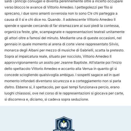
saldi i principi coniugali e diventa perennemente oltre a incerto occupare
verso blocco le avance di Vittorio Amedeo. I pettegolezzi per filo si
sprecano, i due sono amanti ovverosia non lo sono C’e chi parteggia a
causa di il si e chi dice no. Quando . Il adolescente Vittorio Amedeo II
spende e spande cercando di far stramazzare ai suoi piedi la contessa,
organizza feste, gite, scampagnate e rappresentazioni teatrali unitamente
gli attori oltre a famosi del minuto. Mediante una di queste occasioni, nel
gennaio in quale momento al arena di corte viene rappresentato Silvio,
monarca degli Albani per mezzo di musiche di Gabrielli, scatta la pretesto.
Sopra al impalcatura reale, situato per nocciolo, Vittorio Amedeo II
approvvigionamento un assito per Jeanne Baptiste. All’istante poi l’inizio
dello spettacolo Vittorio Amedeo e accanto alla Verrua in quanto gli si
concede sciogliendo qualsivoglia ambiguo. I sospetti sagace ad in quel
momento infondati diventano sicurezza e a corteggiamento non si parla
d’altro. Ebbene si, il spettacolo, per quei tempi funzionava percio, erano
luoghi chiassosi, ove nel corso di le rappresentazioni si giocava per carte,
si discorreva e, diciamo, si cadeva sopra seduzione.