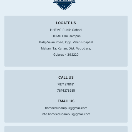
LOCATE US
HHFMC Public School
HHMC Edu Campus
Palej-Valan Road, Opp. Valan Hospital
Makan, Ta. Karjan, Dist. Vadodara,
Gujarat - 392220
CALL US
7874278181
7874278585
EMAIL US
hhmceducampus@gmail.com
info.hhmceducampus@gmail.com