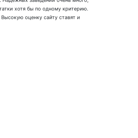
татки хотя бы по одному критерию.
. Высокую оценку сайту ставят и