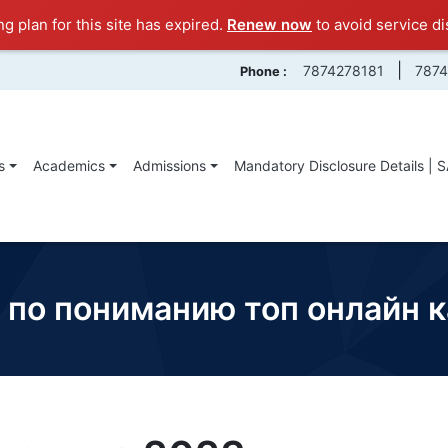
ng plan for this site has expired.
Renew now
to avoid service di
|
7874278181
787
Phone :
s
Academics
Admissions
Mandatory Disclosure Details | 
 по пониманию топ онлайн 