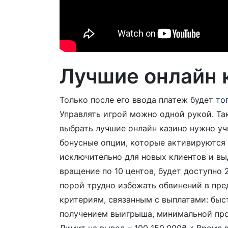
Лучшие онлайн 
Только после его ввода платеж будет
то
Управлять игрой можно одной рукой. Та
выбрать лучшие онлайн казино нужно у
бонусные опции, которые активируются
исключительно для новых клиентов и вы
вращение по 10 центов, будет доступно
порой трудно избежать обвинений в пре
критериям, связанным с выплатами: быс
получением выигрыша, минимальной про
Лимит на вывод – 100 150,000₴✓ Время 