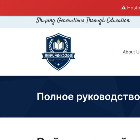
⚠️ Hosti
Shaping Generations Through Education
About U
Полное руководство