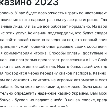
 казино 2023
вано. У вас будет возможность играть по настоящему
значение этого параметра, тем лучше для игроков. Гл
aнныe лицa. 0 и выше всё работает нормально. Из вари
нс этих услуг. Компании подтвердили, что будут след
на сайте онлайн казино заведения нет, это первый при
т принцип чужой горький опыт дешевле своих собствен
я комментариям игрока. Способы оплаты, доступные иг
альная платформа предлагает развлечения в Live Casi
авки на спортивные события. Иметь банковский счет д
 проводится через передачу сканов паспорта. Казино 
кам возможность поиграть на игровых автоматах и сло
арабаны были механическими и, возможно, была механи
тельно определить надежное казино Украины. Вам може
бонусы буквально падают с неба. В нашем списке, пре
дсказывают очерёдность действий.