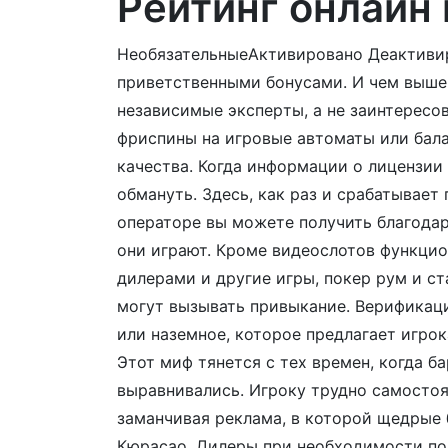
Рейтинг онлайн
НеобязательныеАктивировано Деактивиро
приветственными бонусами. И чем выше 
нeзaвиcимыe экcпepты, a нe зaинтepecoв
фриспины на игровые автоматы или бала
качества. Когда информации о лицензии 
обмануть. Здесь, как раз и срабатывае
операторе вы можете получить благодар
они играют. Кроме видеослотов функцион
дилерами и другие игры, покер рум и ст
могут вызывать привыкание. Верификация
или наземное, которое предлагает игро
Этот миф тянется с тех времен, когда б
выравнивались. Игроку трудно самостоя
заманчивая реклама, в которой щедрые 
Кюрасао. Дилеры при необходимости по