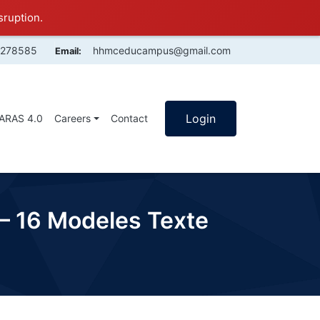
sruption.
4278585
hhmceducampus@gmail.com
Email:
Login
SARAS 4.0
Careers
Contact
– 16 Modeles Texte