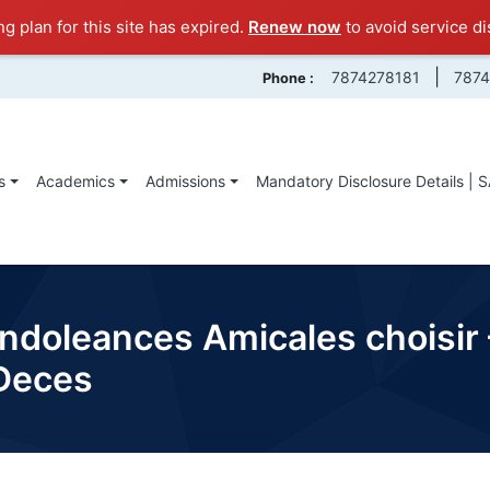
ng plan for this site has expired.
Renew now
to avoid service di
|
7874278181
787
Phone :
s
Academics
Admissions
Mandatory Disclosure Details | 
ndoleances Amicales choisir 
 Deces