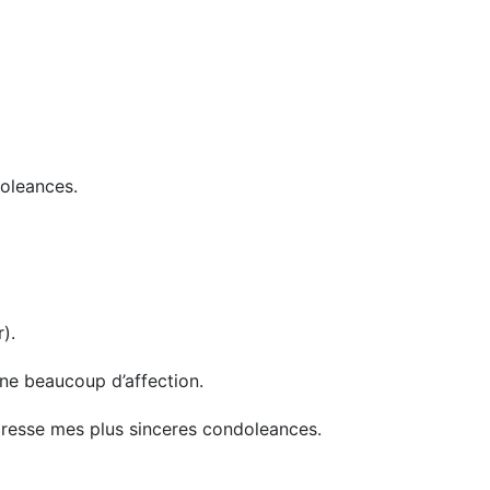
doleances.
).
gne beaucoup d’affection.
dresse mes plus sinceres condoleances.