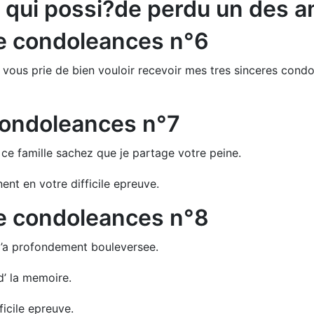
e qui possi?de perdu un des a
e condoleances n°6
e vous prie de bien vouloir recevoir mes tres sinceres condo
condoleances n°7
e famille sachez que je partage votre peine.
t en votre difficile epreuve.
e condoleances n°8
 m’a profondement bouleversee.
d’ la memoire.
icile epreuve.