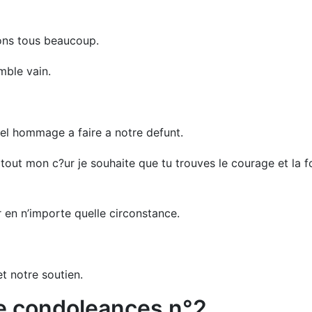
ons tous beaucoup.
mble vain.
bel hommage a faire a notre defunt.
tout mon c?ur je souhaite que tu trouves le courage et la fo
er en n’importe quelle circonstance.
et notre soutien.
e condoleances n°2